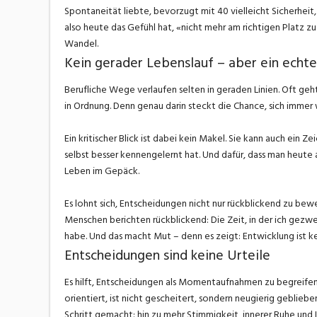
Spontaneität liebte, bevorzugt mit 40 vielleicht Sicherheit, 
also heute das Gefühl hat, «nicht mehr am richtigen Platz zu
Wandel.
Kein gerader Lebenslauf – aber ein echte
Berufliche Wege verlaufen selten in geraden Linien. Oft g
in Ordnung. Denn genau darin steckt die Chance, sich immer
Ein kritischer Blick ist dabei kein Makel. Sie kann auch ein Ze
selbst besser kennengelernt hat. Und dafür, dass man heute
Leben im Gepäck.
Es lohnt sich, Entscheidungen nicht nur rückblickend zu bew
Menschen berichten rückblickend: Die Zeit, in der ich gezwei
habe. Und das macht Mut – denn es zeigt: Entwicklung ist ke
Entscheidungen sind keine Urteile
Es hilft, Entscheidungen als Momentaufnahmen zu begreifen 
orientiert, ist nicht gescheitert, sondern neugierig gebliebe
Schritt gemacht: hin zu mehr Stimmigkeit, innerer Ruhe und