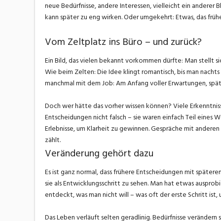
neue Bedürfnisse, andere Interessen, vielleicht ein anderer Bl
kann später zu eng wirken. Oder umgekehrt: Etwas, das früher
Vom Zeltplatz ins Büro – und zurück?
Ein Bild, das vielen bekannt vorkommen dürfte: Man stellt sic
Wie beim Zelten: Die Idee klingt romantisch, bis man nachts 
manchmal mit dem Job: Am Anfang voller Erwartungen, später
Doch wer hätte das vorher wissen können? Viele Erkenntniss
Entscheidungen nicht falsch – sie waren einfach Teil eines We
Erlebnisse, um Klarheit zu gewinnen. Gespräche mit anderen h
zählt.
Veränderung gehört dazu
Es ist ganz normal, dass frühere Entscheidungen mit späterem 
sie als Entwicklungsschritt zu sehen. Man hat etwas ausprobi
entdeckt, was man nicht will – was oft der erste Schritt is
Das Leben verläuft selten geradlinig. Bedürfnisse verändern s