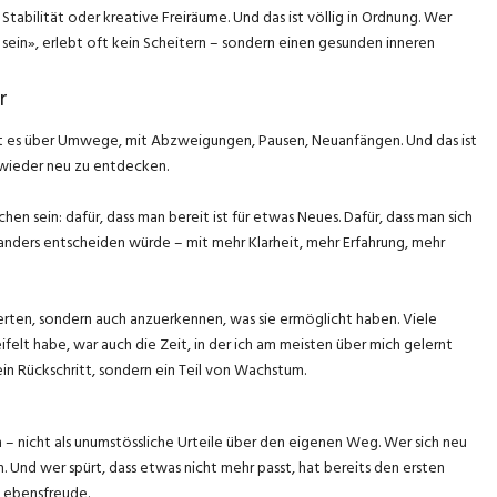
Stabilität oder kreative Freiräume. Und das ist völlig in Ordnung. Wer
 sein», erlebt oft kein Scheitern – sondern einen gesunden inneren
r
eht es über Umwege, mit Abzweigungen, Pausen, Neuanfängen. Und das ist
 wieder neu zu entdecken.
ichen sein: dafür, dass man bereit ist für etwas Neues. Dafür, dass man sich
 anders entscheiden würde – mit mehr Klarheit, mehr Erfahrung, mehr
erten, sondern auch anzuerkennen, was sie ermöglicht haben. Viele
felt habe, war auch die Zeit, in der ich am meisten über mich gelernt
in Rückschritt, sondern ein Teil von Wachstum.
– nicht als unumstössliche Urteile über den eigenen Weg. Wer sich neu
n. Und wer spürt, dass etwas nicht mehr passt, hat bereits den ersten
 Lebensfreude.