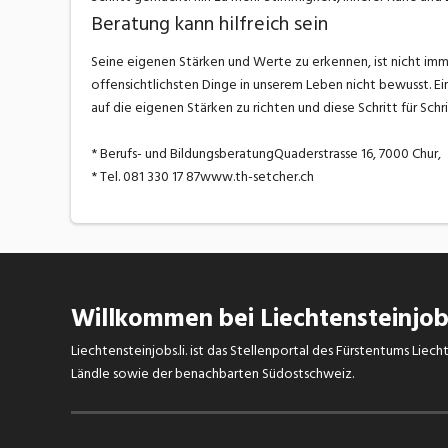
Beratung kann hilfreich sein
Seine eigenen Stärken und Werte zu erkennen, ist nicht immer
offensichtlichsten Dinge in unserem Leben nicht bewusst. E
auf die eigenen Stärken zu richten und diese Schritt für Schri
* Berufs- und BildungsberatungQuaderstrasse 16, 7000 Chur,
* Tel. 081 330 17 87www.th-setcher.ch
Willkommen bei Liechtensteinjobs
Liechtensteinjobs.li. ist das Stellenportal des Fürstentums Lie
Ländle sowie der benachbarten Südostschweiz.