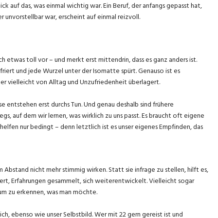
ick auf das, was einmal wichtig war. Ein Beruf, der anfangs gepasst hat,
 unvorstellbar war, erscheint auf einmal reizvoll.
h etwas toll vor – und merkt erst mittendrin, dass es ganz anders ist.
friert und jede Wurzel unter der Isomatte spürt. Genauso ist es
 vielleicht von Alltag und Unzufriedenheit überlagert.
e entstehen erst durchs Tun. Und genau deshalb sind frühere
gs, auf dem wir lernen, was wirklich zu uns passt. Es braucht oft eigene
elfen nur bedingt – denn letztlich ist es unser eigenes Empfinden, das
Abstand nicht mehr stimmig wirken. Statt sie infrage zu stellen, hilft es,
ert, Erfahrungen gesammelt, sich weiterentwickelt. Vielleicht sogar
t, um zu erkennen, was man möchte.
ich, ebenso wie unser Selbstbild. Wer mit 22 gern gereist ist und