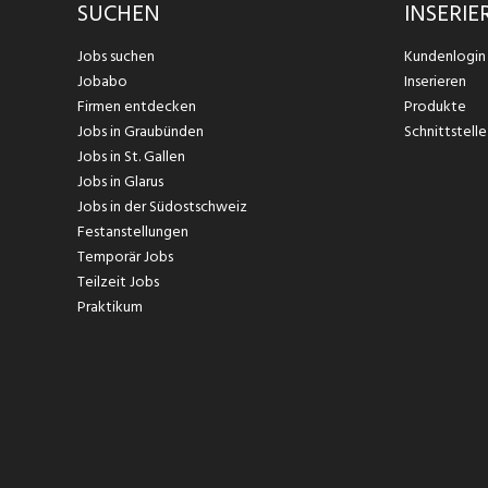
SUCHEN
INSERIE
Jobs suchen
Kundenlogin
Jobabo
Inserieren
Firmen entdecken
Produkte
Jobs in Graubünden
Schnittstelle
Jobs in St. Gallen
Jobs in Glarus
Jobs in der Südostschweiz
Festanstellungen
Temporär Jobs
Teilzeit Jobs
Praktikum