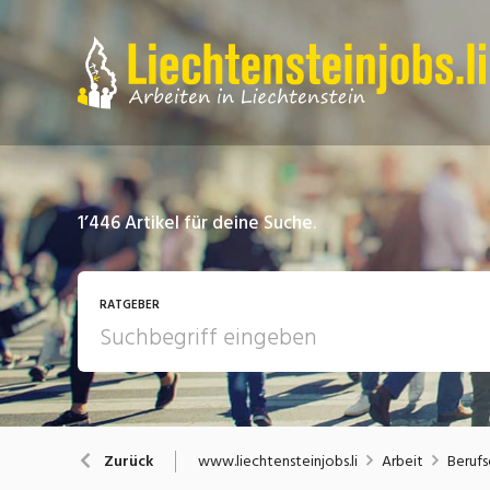
1’446
Artikel für deine Suche.
RATGEBER
Arbeit
A
www.liechtensteinjobs.li
Arbeit
Berufs
Zurück