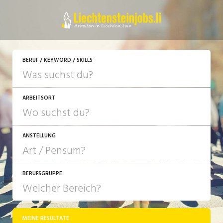
BERUF / KEYWORD / SKILLS
ARBEITSORT
ANSTELLUNG
BERUFSGRUPPE
JOB-TYP
10-100%
Festanstellung
MEINE RESULTATE
Bank, Versicherung