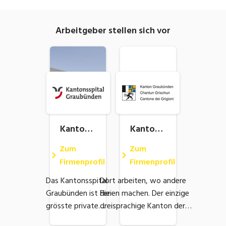
Industrie, Maschinenbau, Anlagenbau,
Produktion
Arbeitgeber stellen sich vor
Informatik, Telekommunikation
Kaufm. Berufe, Kundendienst, Verwaltung
Körperpflege, Wellness
Marketing, Kommunikation, Medien, Druck
Mechanik, Elektronik, Optik, Textil (Fertigung)
Kantons
Kantona
spital Gr
le Verw
Medizin, Gesundheitswesen, Pflege
Zum
Zum
aubünd
altung G
Firmenprofil
Firmenprofil
Sicherheit, Rettung, Polizei, Zoll
en
raubünd
Das Kantonsspital
Dort arbeiten, wo andere
Verkauf, Handel, Kundenberatung,
en
Graubünden ist die
Ferien machen. Der einzige
Aussendienst
grösste private
dreisprachige Kanton der
Arbeitgeberin im
Schweiz ist wirtschaftlich,