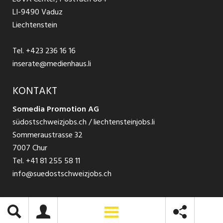
Ratgeber Bewerbung / Rekrutierung
Datenschutzbestimmungen
was zu
Wyss
LI-9490 Vaduz
Jobs in der Südostschweiz
Erschöpfung
Liechtenstein
Nutzungsbedingungen
und
Festanstellungen
Konflikten
Tel.
+423 236 16 16
Impressum
führen kann.
Temporär Jobs
inserate@medienhaus.li
von
Riccarda
Teilzeit Jobs
KONTAKT
Menghini
Somedia Promotion AG
Sutter
Praktikum
südostschweizjobs.ch / liechtensteinjobs.li
Sommeraustrasse 32
7007 Chur
Tel.
+41 81 255 58 11
info@suedostschweizjobs.ch