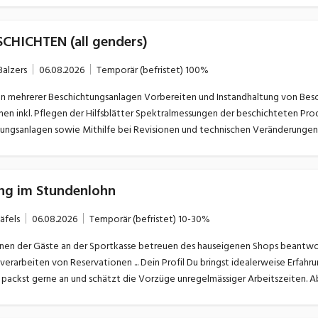
CHICHTEN (all genders)
Balzers
06.08.2026
Temporär (befristet)
100%
Vorbereiten und Instandhaltung von Beschichtungswerkzeugen Führung der Anlagen und
ralmessungen der beschichteten Produkte und Spezifikationsüberprüfung Reinigung und
sowie Mithilfe bei Revisionen und technischen Veränderungen Vorbereitung der Substrate für Beschichtungsaufträg
ng im Stundenlohn
äfels
06.08.2026
Temporär (befristet)
10-30%
.. Dein Profil Du bringst idealerweise Erfahrung in einem ähnlichen Umfeld mit und der Gästekontakt