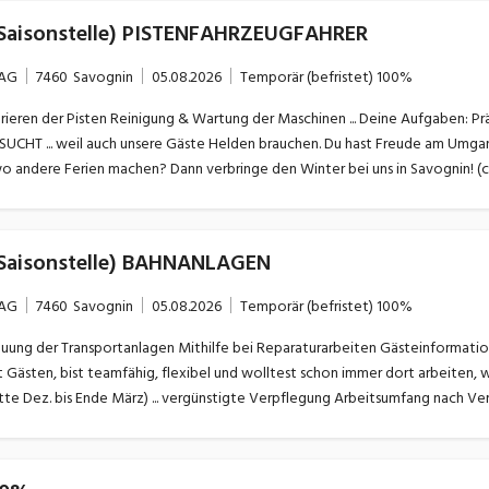
 (Saisonstelle) PISTENFAHRZEUGFAHRER
 AG
7460
Savognin
05.08.2026
Temporär (befristet)
100%
mfähig, belastbar und wolltest schon
o andere Ferien machen? Dann verbringe den Winter bei uns in Savognin! (c
 (Saisonstelle) BAHNANLAGEN
 AG
7460
Savognin
05.08.2026
Temporär (befristet)
100%
Gästen, bist teamfähig, flexibel und wolltest schon immer dort arbeiten,