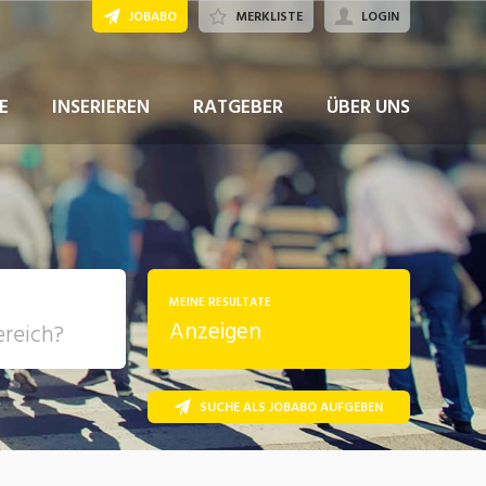
JOBABO
MERKLISTE
LOGIN
E
INSERIEREN
RATGEBER
ÜBER UNS
MEINE RESULTATE
Anzeigen
SUCHE ALS JOBABO AUFGEBEN
, Soziale
sposition
nsport,