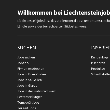
Willkommen bei Liechtensteinjobs
Liechtensteinjobs.li. ist das Stellenportal des Fürstentums Lie
Ländle sowie der benachbarten Südostschweiz.
SUCHEN
INSERIE
Jobs suchen
Kundenlogin
Jobabo
Inserieren
Firmen entdecken
Produkte
Jobs in Graubünden
Schnittstelle
Jobs in St. Gallen
Jobs in Glarus
Jobs in der Südostschweiz
Festanstellungen
Temporär Jobs
Teilzeit Jobs