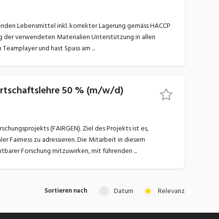
Bereichen ... Unsere Anforderungen: Du hast bereits Erfahrungen gesammelt in der Küche Du bist ein Teamplayer und hast Spass am ...
wirtschaftslehre 50 % (m/w/d)
hungsprojekts (FAIRGEN). Ziel des Projekts ist es,
er Fairness zu adressieren. Die Mitarbeit in diesem
renommierten europäischen Konsortium eröffnet Ihnen die Möglichkeit, aktiv an international sichtbarer Forschung mitzuwirken, mit führenden ...
Datum
Relevanz
Sortieren nach