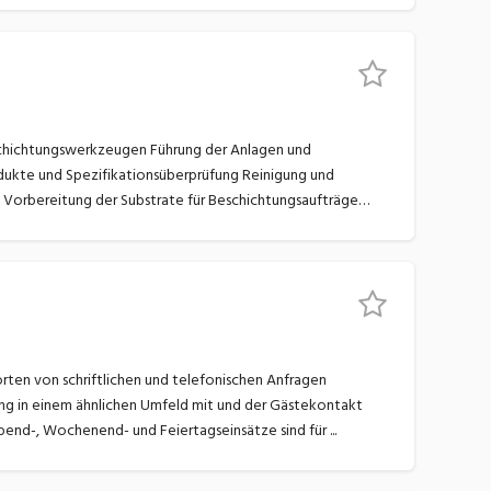
e
bereitet dir Freude. Du packst gerne an und schätzt die Vorzüge unregelmässiger Arbeitszeiten. Abend-, Wochenend- und Feiertagseinsätze sind für ...