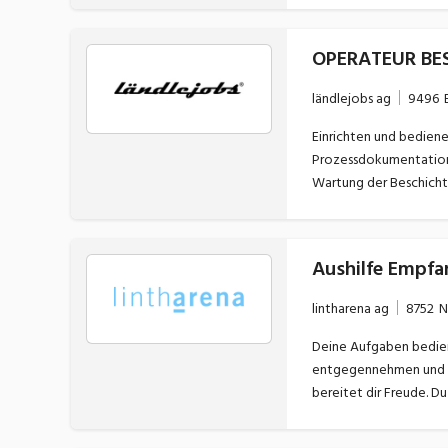
OPERATEUR BES
ländlejobs ag
9496
Einrichten und bedienen mehrerer Beschichtungsanlagen 
Prozessdokumentationen inkl. Pflegen der Hilfsblätter Spekt
Wartung der Beschichtungsanlagen 
gemäss ...
Aushilfe Empfa
lintharena ag
8752
N
Deine Aufgaben bedienen der Gäste an der Sportkasse betreuen des hauseigenen Shops beantworten von schriftlichen und telefonischen Anfragen
entgegennehmen und verarbeiten von Reservationen .