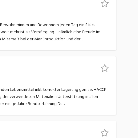
eit mehr ist als Verpflegung – nämlich eine Freude im
Alltag. Ihre Aufgaben: Frische und abwechslungsreiche Vor- und Zubereitung sämtlicher Mahlzeiten Mitarbeit bei der Menüproduktion und der ...
Bereichen ... Unsere Anforderungen: Du verfügst über eine abgeschlossene Lehre zum Koch und/oder einige Jahre Berufserfahrung Du ...