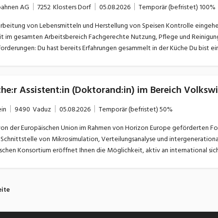
gbahnen AG
7252
Klosters Dorf
05.08.2026
Temporär (befristet)
100%
e Nutzung, Pflege und Reinigung der verwendeten Materialien Unterstützung in allen
he:r Assistent:in (Doktorand:in) im Bereich Volks
ein
9490
Vaduz
05.08.2026
Temporär (befristet)
50%
von der Europäischen Union im Rahmen von Horizon Europe geförderten Forsc
Schnittstelle von Mikrosimulation, Verteilungsanalyse und intergenerational
eite