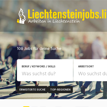
108
Jobs für deine Suche
BERUF / KEYWORD / SKILLS
ARBEITSORT
ERWEITERTE SUCHE
TOP-REGIONEN
JOB-TYP
Bank, Versicherung
B
Festanstellung