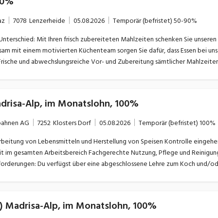
90%
az
7078
Lenzerheide
05.08.2026
Temporär (befristet)
50-90%
ren Bewohnerinnen und Bewohnern jeden Tag ein Stück
m mit einem motivierten Küchenteam sorgen Sie dafür, dass Essen bei uns w
drisa-Alp, im Monatslohn, 100%
gbahnen AG
7252
Klosters Dorf
05.08.2026
Temporär (befristet)
100%
e Nutzung, Pflege und Reinigung der verwendeten Materialien Unterstützung in allen
) Madrisa-Alp, im Monatslohn, 100%