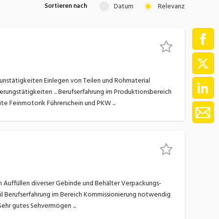
Datum
Relevanz
Sortieren nach
ment / Kader
chaft,
au,
on
ss
notwendig Bereitschaft für den 4-Schichtbetrieb muss vorhanden sein Manuelles Geschick, sehr gute Feinmotorik Führerschein und PKW ...
swesen,
Bereitschaft für 3-Schichtarbeit muss vorhanden sein Manuelles Geschick, sehr gute Feinmotorik Sehr gutes Sehvermögen ...