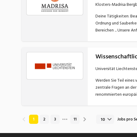
Klosters-Madrisa Ber
Deine Tätigkeiten: Bearbeitung von Lebensmitteln und Herstellung von Speisen Kontrolle eingehenden Lebensmittel inkl. korrekter Lagerung gemäss HACCP
Ordnung und Sauberkeit im gesamten Arbeitsbereich Fachgerecht
Wissenschaftlic
Universität Liechtenst
Werden Sie Teil eines 
zentrale Fragen an der 
10
1
2
3
11
Jobs pro S