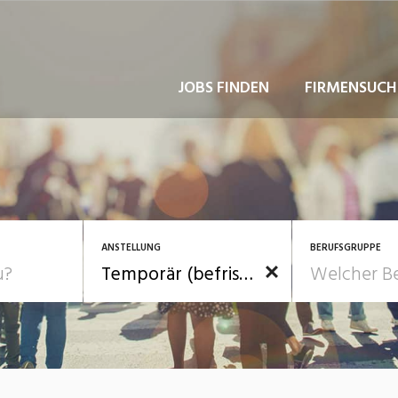
JOBS FINDEN
FIRMENSUCH
ANSTELLUNG
BERUFSGRUPPE
Bildung, Kunst, Design
10-100%
Pensum
POSITION
au, Handwerk, Elektro
Berufe, Sport
Temporär (befristet)
Führung
(10-100%)
Einkauf, Logistik, Tra