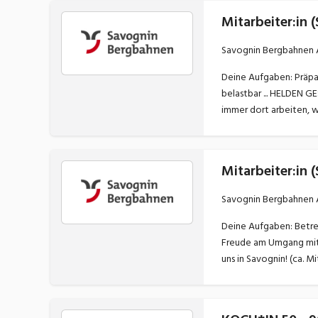
Mitarbeiter:in
Savognin Bergbahnen
Deine Aufgaben: Präparieren der Pisten Reinigung & Wartung der Maschinen ... Deine Aufgaben: Präparieren der Pisten Reinigung & ... Du bist teamfähig und
belastbar ... HELDEN GESUCHT ... weil auch unsere Gäste Helden brauchen. Du hast Freude am Umgang mit Gästen, bist tea
immer dort arbeiten, w
Mitarbeiter:in
Savognin Bergbahnen
Deine Aufgaben: Betreuung der Transportanlagen Mithilfe bei Reparaturarbeiten Gästeinformation ... Deine Aufgaben: ... teamfähig und flexibel ... Du hast
Freude am Umgang mit 