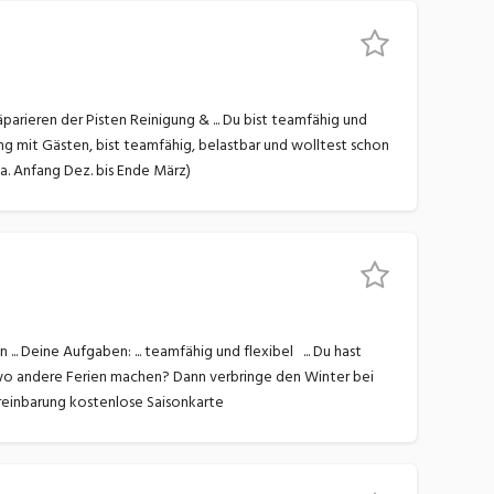
a. Anfang Dez. bis Ende März)
 wo andere Ferien machen? Dann verbringe den Winter bei
uns in Savognin! (ca. Mitte Dez. bis Ende März) ... vergünstigte Verpflegung Arbeitsumfang nach Vereinbarung kostenlose Saisonkarte