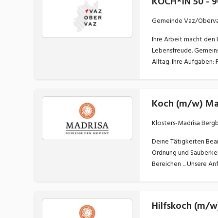
KOCH*IN 50 - 
Gemeinde Vaz/Oberv
Ihre Arbeit macht den Unterschied: Mit Ihren frisch zubereiteten Mahlzeiten schenken Sie unse
Lebensfreude. Gemeinsa
Koch (m/w) Ma
Klosters-Madrisa Ber
Deine Tätigkeiten Bearbeitung von Lebensmitteln und Herstellung von Speisen Kontrolle eingehenden Lebensmittel inkl. korrekter Lagerung gemäss HACCP
Ordnung und Sauberkeit im gesamten Arbeitsbereich Fachgerecht
Hilfskoch (m/w