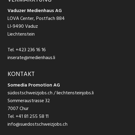
Jobs in St. Gallen
Schnittstelle
Ratgeber Ausbildung / Weiterbildung
AGB
Vaduzer Medienhaus AG
Jobs in Glarus
LOVA Center, Postfach 884
Ratgeber Bewerbung / Rekrutierung
Datenschutzbestimmungen
LI-9490 Vaduz
Jobs in der Südostschweiz
Liechtenstein
Nutzungsbedingungen
Festanstellungen
Tel.
+423 236 16 16
Impressum
Temporär Jobs
inserate@medienhaus.li
Teilzeit Jobs
KONTAKT
Somedia Promotion AG
Praktikum
südostschweizjobs.ch / liechtensteinjobs.li
Sommeraustrasse 32
7007 Chur
Tel.
+41 81 255 58 11
info@suedostschweizjobs.ch