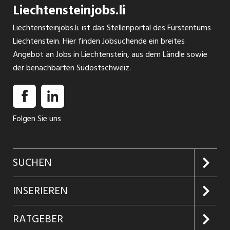
Liechtensteinjobs.li
Liechtensteinjobs.li. ist das Stellenportal des Fürstentums
Liechtenstein. Hier finden Jobsuchende ein breites
Angebot an Jobs in Liechtenstein, aus dem Ländle sowie
der benachbarten Südostschweiz.
Folgen Sie uns
SUCHEN
Jobs suchen
INSERIEREN
Jobabo
Kundenlogin
RATGEBER