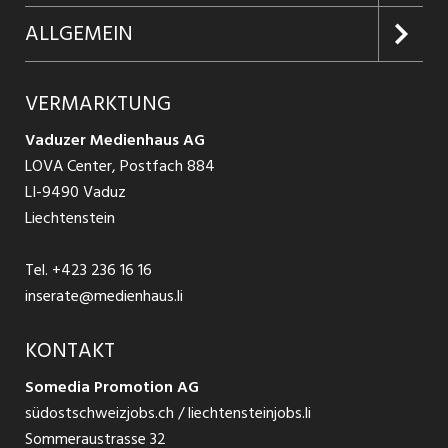
Firmen entdecken
Inserieren
Glossar
ALLGEMEIN
Jobs in Graubünden
Produkte
Ratgeber Arbeit
Über uns
VERMARKTUNG
Jobs in St. Gallen
Schnittstelle
Ratgeber Ausbildung / Weiterbildung
AGB
Vaduzer Medienhaus AG
Jobs in Glarus
LOVA Center, Postfach 884
Ratgeber Bewerbung / Rekrutierung
Datenschutzbestimmungen
LI-9490 Vaduz
Jobs in der Südostschweiz
Liechtenstein
Nutzungsbedingungen
Festanstellungen
Tel.
+423 236 16 16
Impressum
Temporär Jobs
inserate@medienhaus.li
Teilzeit Jobs
KONTAKT
Somedia Promotion AG
Praktikum
südostschweizjobs.ch / liechtensteinjobs.li
Sommeraustrasse 32