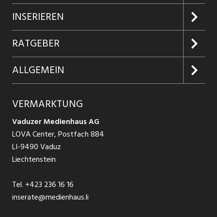
Jobs suchen
INSERIEREN
Jobabo
Kundenlogin
RATGEBER
Firmen entdecken
Inserieren
Glossar
ALLGEMEIN
Jobs in Graubünden
Produkte
Ratgeber Arbeit
Über uns
VERMARKTUNG
Jobs in St. Gallen
Schnittstelle
Ratgeber Ausbildung / Weiterbildung
AGB
Vaduzer Medienhaus AG
Jobs in Glarus
LOVA Center, Postfach 884
Ratgeber Bewerbung / Rekrutierung
Datenschutzbestimmungen
LI-9490 Vaduz
Jobs in der Südostschweiz
Liechtenstein
Nutzungsbedingungen
Festanstellungen
Tel.
+423 236 16 16
Impressum
Temporär Jobs
inserate@medienhaus.li