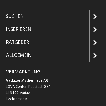
SUCHEN
Jobs suchen
INSERIEREN
Jobabo
Kundenlogin
RATGEBER
Firmen entdecken
Inserieren
Glossar
ALLGEMEIN
Jobs in Graubünden
Produkte
Ratgeber Arbeit
Über uns
VERMARKTUNG
Jobs in St. Gallen
Schnittstelle
Ratgeber Ausbildung / Weiterbildung
AGB
Vaduzer Medienhaus AG
Jobs in Glarus
LOVA Center, Postfach 884
Ratgeber Bewerbung / Rekrutierung
Datenschutzbestimmungen
LI-9490 Vaduz
Jobs in der Südostschweiz
Liechtenstein
Nutzungsbedingungen