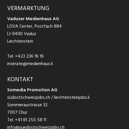
Ratgeber Arbeit
Über uns
VERMARKTUNG
Jobs in St. Gallen
Schnittstelle
Ratgeber Ausbildung / Weiterbildung
AGB
Vaduzer Medienhaus AG
Jobs in Glarus
LOVA Center, Postfach 884
Ratgeber Bewerbung / Rekrutierung
Datenschutzbestimmungen
LI-9490 Vaduz
Jobs in der Südostschweiz
Liechtenstein
Nutzungsbedingungen
Festanstellungen
Tel.
+423 236 16 16
Impressum
Temporär Jobs
inserate@medienhaus.li
Teilzeit Jobs
KONTAKT
Somedia Promotion AG
Praktikum
südostschweizjobs.ch / liechtensteinjobs.li
Sommeraustrasse 32
7007 Chur
Tel.
+41 81 255 58 11
info@suedostschweizjobs.ch