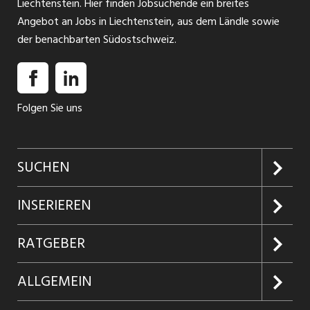
Liechtenstein. Hier finden Jobsuchende ein breites
Angebot an Jobs in Liechtenstein, aus dem Ländle sowie
der benachbarten Südostschweiz.
Folgen Sie uns
SUCHEN
Jobs suchen
INSERIEREN
Jobabo
Kundenlogin
RATGEBER
Firmen entdecken
Inserieren
Glossar
ALLGEMEIN
Jobs in Graubünden
Produkte