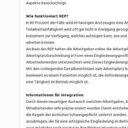
Aspekte berücksichtigt.
Wie funktioniert REP?
In 80 Prozent der Fälle wird im heutigen Arztzeugnis eine A
Teilarbeitsunfähigkeit wird oft gar nicht in Erwägung gezog
Instrument zur Verfügung, welches aufzeigen kann, wie und
arbeiten können.
Als Basis des REP halten die Arbeitgeber online die Arbeitsp
Arbeitsplatzbeschreibung in Form eines Eingliederungsprofil
Arbeitnehmenden unterzeichnet wird. Dieses Eingliederungs
Mit den vorliegenden Detailkenntnissen zum Arbeitsplatz b
inwieweit es einem Patienten möglich ist, die Anforderung
eine Tätigkeit im Betrieb möglich ist.
Informationen für Integration
Durch diesen neuartigen Austausch zwischen Arbeitgeber, A
Mitarbeitenden sehr präzise eruiert werden. Damit entstehen
die Regeln der ärztlichen Schweigepflicht verletzt werden. 
anzubringen, die für eine erfolgreiche Eingliederung im Betr
er so möglichst rasch wieder ins Berufsleben integriert wi