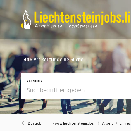
1’446
Artikel für deine Suche.
RATGEBER
Arbeit
A
www.liechtensteinjobs.li
Arbeit
Ein re
Zurück