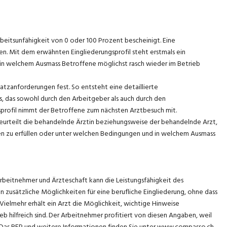
rbeitsunfähigkeit von 0 oder 100 Prozent bescheinigt. Eine
en. Mit dem erwähnten Eingliederungsprofil steht erstmals ein
 in welchem Ausmass Betroffene möglichst rasch wieder im Betrieb
latzanforderungen fest. So entsteht eine detaillierte
s, das sowohl durch den Arbeitgeber als auch durch den
profil nimmt der Betroffene zum nächsten Arztbesuch mit.
eurteilt die behandelnde Ärztin beziehungsweise der behandelnde Arzt,
en zu erfüllen oder unter welchen Bedingungen und in welchem Ausmass
rbeitnehmer und Ärzteschaft kann die Leistungsfähigkeit des
 zusätzliche Möglichkeiten für eine berufliche Eingliederung, ohne dass
Vielmehr erhält ein Arzt die Möglichkeit, wichtige Hinweise
ieb hilfreich sind. Der Arbeitnehmer profitiert von diesen Angaben, weil
rd. Das REP und weitere Informationen finden Sie unter www.compasso.ch