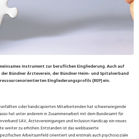
meinsames Instrument zur beruflichen Eingliederung. Auch auf
, der Bündner Ärzteverein, der Bündner Heim- und Spitalverband
s ressourcenorientierten Eingliederungsprofils (REP) ein.
verunfallten oder handicapierten Mitarbeitenden hat schwerwiegende
passo hat unter anderem in Zusammenarbeit mit dem Bundesamt für
rverband SAV, Ärztevereinigungen und Inclusion Handicap ein neues
ate weiter zu erhöhen. Entstanden ist das webbasierte
 spezifischen Arbeitsumfeld orientiert und erstmals auch psychosoziale