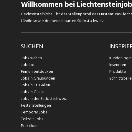
Willkommen bei Liechtensteinjobs
Liechtensteinjobs.li. ist das Stellenportal des Fürstentums Lie
Ländle sowie der benachbarten Südostschweiz.
SUCHEN
INSERIE
Jobs suchen
Kundenlogin
Jobabo
Inserieren
Firmen entdecken
Produkte
Jobs in Graubünden
Schnittstelle
Jobs in St. Gallen
Jobs in Glarus
Jobs in der Südostschweiz
Festanstellungen
Temporär Jobs
Teilzeit Jobs
Praktikum