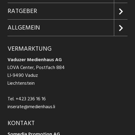
Jobabo
Kundenlogin
RATGEBER
Firmen entdecken
Inserieren
Glossar
ALLGEMEIN
Jobs in Graubünden
Produkte
Ratgeber Arbeit
Über uns
VERMARKTUNG
Jobs in St. Gallen
Schnittstelle
Ratgeber Ausbildung / Weiterbildung
AGB
Vaduzer Medienhaus AG
Jobs in Glarus
LOVA Center, Postfach 884
Ratgeber Bewerbung / Rekrutierung
Datenschutzbestimmungen
LI-9490 Vaduz
Jobs in der Südostschweiz
Liechtenstein
Nutzungsbedingungen
Festanstellungen
Tel.
+423 236 16 16
Impressum
Temporär Jobs
inserate@medienhaus.li
Teilzeit Jobs
KONTAKT
Somedia Promotion AG