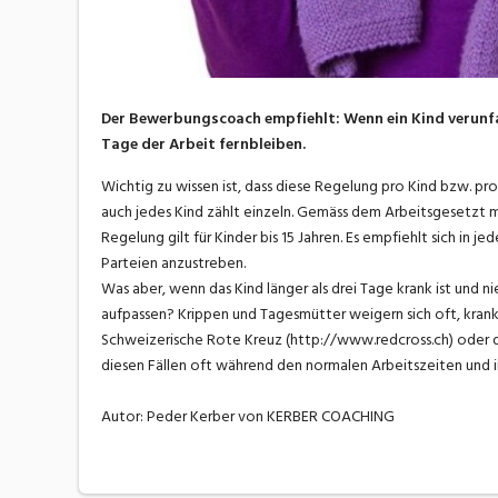
Der Bewerbungscoach empfiehlt: Wenn ein Kind verunfall
Tage der Arbeit fernbleiben.
Wichtig zu wissen ist, dass diese Regelung pro Kind bzw. pro 
auch jedes Kind zählt einzeln. Gemäss dem Arbeitsgesetzt m
Regelung gilt für Kinder bis 15 Jahren. Es empfiehlt sich in 
Parteien anzustreben.
Was aber, wenn das Kind länger als drei Tage krank ist und 
aufpassen? Krippen und Tagesmütter weigern sich oft, kranke
Schweizerische Rote Kreuz (http://www.redcross.ch) oder d
diesen Fällen oft während den normalen Arbeitszeiten und
Autor: Peder Kerber von KERBER COACHING