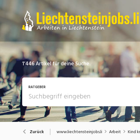
1’446
Artikel für deine Suche.
RATGEBER
Arbeit
A
www.liechtensteinjobs.li
Arbeit
Kind k
Zurück