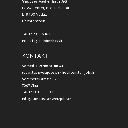
Vaduzer Medienhaus AG
LOVA Center, Postfach 884
LI-9490 Vaduz
Liechtenstein
Tel.
+423 236 16 16
inserate@medienhaus.li
KONTAKT
Somedia Promotion AG
südostschweizjobs.ch / liechtensteinjobs.li
Sommeraustrasse 32
7007 Chur
Tel.
+41 81 255 58 11
info@suedostschweizjobs.ch