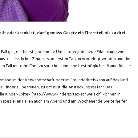
t oder krank ist, darf gemäss Gesetz ein Elternteil bis zu drei
Fall gilt, das heisst, jeder neue Unfall oder jede neue Erkrankung wie
uss ein ärztliches Zeugnis vom ersten Tag an vorgelegt werden und die
jedem Fall mit dem Chef zu sprechen und eine bestmögliche Lösung für alle
niemand im der Verwandtschaft oder im Freundeskreis kann auf das Kind
 Kinder zu betreuen, zu gross ist die Ansteckungsgefahr. Das
ie Kinder-Spitex (http://www.kinderspitex-schweiz.ch) können in
 in speziellen Fällen auch am Abend und am Wochenende weiterhelfen.