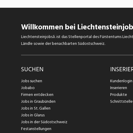
Willkommen bei Liechtensteinjobs
Liechtensteinjobs.li. ist das Stellenportal des Fürstentums Lie
Ländle sowie der benachbarten Südostschweiz.
SUCHEN
INSERIE
Jobs suchen
Kundenlogin
Jobabo
Inserieren
Firmen entdecken
Produkte
Jobs in Graubünden
Schnittstelle
Jobs in St. Gallen
Jobs in Glarus
Jobs in der Südostschweiz
Festanstellungen