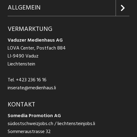
Firmen entdecken
Inserieren
Glossar
ALLGEMEIN
Jobs in Graubünden
Produkte
Ratgeber Arbeit
Über uns
VERMARKTUNG
Jobs in St. Gallen
Schnittstelle
Ratgeber Ausbildung / Weiterbildung
AGB
Vaduzer Medienhaus AG
Jobs in Glarus
LOVA Center, Postfach 884
Ratgeber Bewerbung / Rekrutierung
Datenschutzbestimmungen
LI-9490 Vaduz
Jobs in der Südostschweiz
Liechtenstein
Nutzungsbedingungen
Festanstellungen
Tel.
+423 236 16 16
Impressum
Temporär Jobs
inserate@medienhaus.li
Teilzeit Jobs
KONTAKT
Somedia Promotion AG
Praktikum
südostschweizjobs.ch / liechtensteinjobs.li
Sommeraustrasse 32