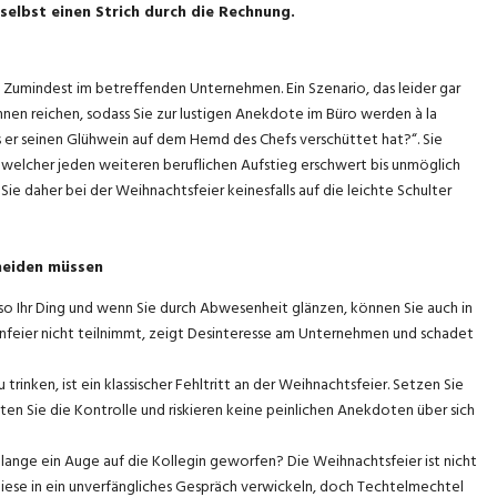
elbst einen Strich durch die Rechnung.
t. Zumindest im betreffenden Unternehmen. Ein Szenario, das leider gar
nen reichen, sodass Sie zur lustigen Anekdote im Büro werden à la
ss er seinen Glühwein auf dem Hemd des Chefs verschüttet hat?“. Sie
 welcher jeden weiteren beruflichen Aufstieg erschwert bis unmöglich
e daher bei der Weihnachtsfeier keinesfalls auf die leichte Schulter
rmeiden müssen
so Ihr Ding und wenn Sie durch Abwesenheit glänzen, können Sie auch in
enfeier nicht teilnimmt, zeigt Desinteresse am Unternehmen und schadet
trinken, ist ein klassischer Fehltritt an der Weihnachtsfeier. Setzen Sie
ten Sie die Kontrolle und riskieren keine peinlichen Anekdoten über sich
lange ein Auge auf die Kollegin geworfen? Die Weihnachtsfeier ist nicht
diese in ein unverfängliches Gespräch verwickeln, doch Techtelmechtel