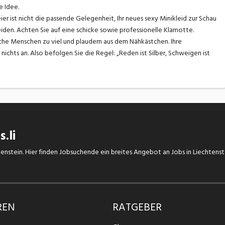
e Idee.
er ist nicht die passende Gelegenheit, Ihr neues sexy Minikleid zur Schau
iden. Achten Sie auf eine schicke sowie professionelle Klamotte.
e Menschen zu viel und plaudern aus dem Nähkästchen. Ihre
chts an. Also befolgen Sie die Regel: „Reden ist Silber, Schweigen ist
.li
chtenstein. Hier finden Jobsuchende ein breites Angebot an Jobs in Liechtens
REN
RATGEBER