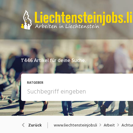
1’446
Artikel für deine Suche.
RATGEBER
Arbeit
A
www.liechtensteinjobs.li
Arbeit
Achtun
Zurück