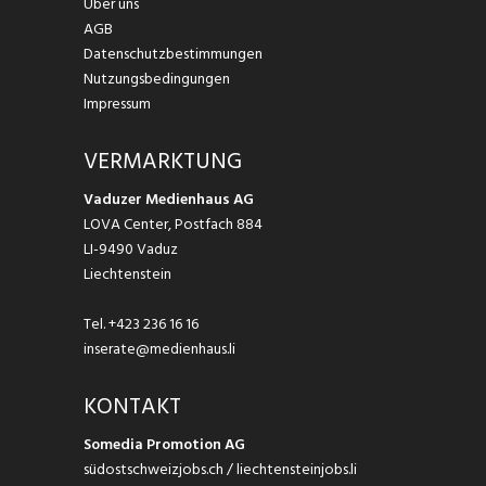
Über uns
AGB
Datenschutzbestimmungen
Nutzungsbedingungen
Impressum
VERMARKTUNG
Vaduzer Medienhaus AG
LOVA Center, Postfach 884
LI-9490 Vaduz
Liechtenstein
Tel.
+423 236 16 16
inserate@medienhaus.li
KONTAKT
Somedia Promotion AG
südostschweizjobs.ch / liechtensteinjobs.li