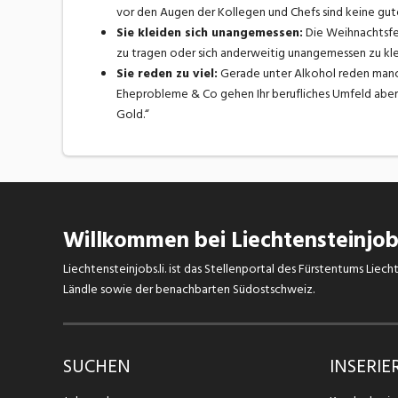
vor den Augen der Kollegen und Chefs sind keine gut
Sie kleiden sich unangemessen:
Die Weihnachtsfei
zu tragen oder sich anderweitig unangemessen zu kle
Sie reden zu viel:
Gerade unter Alkohol reden manch
Eheprobleme & Co gehen Ihr berufliches Umfeld aber ni
Gold.“
Willkommen bei Liechtensteinjobs
Liechtensteinjobs.li. ist das Stellenportal des Fürstentums Lie
Ländle sowie der benachbarten Südostschweiz.
SUCHEN
INSERIE