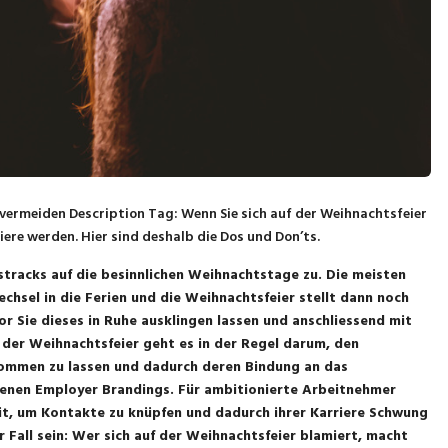
 vermeiden Description Tag: Wenn Sie sich auf der Weihnachtsfeier
iere werden. Hier sind deshalb die Dos und Don’ts.
tracks auf die besinnlichen Weihnachtstage zu. Die meisten
hsel in die Ferien und die Weihnachtsfeier stellt dann noch
r Sie dieses in Ruhe ausklingen lassen und anschliessend mit
i der Weihnachtsfeier geht es in der Regel darum, den
kommen zu lassen und dadurch deren Bindung an das
igenen Employer Brandings. Für ambitionierte Arbeitnehmer
t, um Kontakte zu knüpfen und dadurch ihrer Karriere Schwung
r Fall sein: Wer sich auf der Weihnachtsfeier blamiert, macht