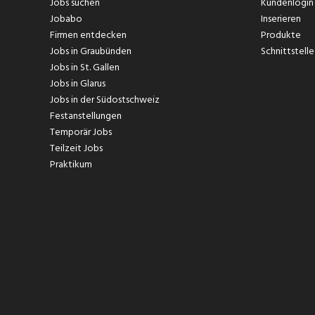
Jobs suchen
Kundenlogin
Jobabo
Inserieren
Firmen entdecken
Produkte
Jobs in Graubünden
Schnittstelle
Jobs in St. Gallen
Jobs in Glarus
Jobs in der Südostschweiz
Festanstellungen
Temporär Jobs
Teilzeit Jobs
Praktikum