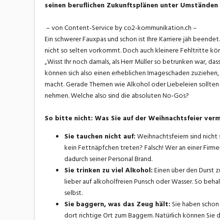
seinen beruflichen Zukunftsplänen unter Umständen s
– von Content-Service by co2-kommunikation.ch –
Ein schwerer Fauxpas und schon ist Ihre Karriere jäh beende
nicht so selten vorkommt. Doch auch kleinere Fehltritte kön
„Wisst Ihr noch damals, als Herr Müller so betrunken war, da
können sich also einen erheblichen Imageschaden zuziehen,
macht. Gerade Themen wie Alkohol oder Liebeleien sollten Si
nehmen. Welche also sind die absoluten No-Gos?
So bitte nicht: Was Sie auf der Weihnachtsfeier ve
Sie tauchen nicht auf:
Weihnachtsfeiern sind nicht 
kein Fettnäpfchen treten? Falsch! Wer an einer Firm
dadurch seiner Personal Brand.
Sie trinken zu viel Alkohol:
Einen über den Durst zu 
lieber auf alkoholfreien Punsch oder Wasser. So behal
selbst.
Sie baggern, was das Zeug hält:
Sie haben schon 
dort richtige Ort zum Baggern. Natürlich können Sie 