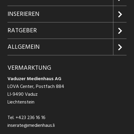
Jobs suchen
INSERIEREN
Jobabo
Kundenlogin
RATGEBER
Firmen entdecken
Inserieren
Glossar
ALLGEMEIN
Jobs in Graubünden
Produkte
Ratgeber Arbeit
Über uns
VERMARKTUNG
Jobs in St. Gallen
Schnittstelle
Ratgeber Ausbildung / Weiterbildung
AGB
Vaduzer Medienhaus AG
Jobs in Glarus
LOVA Center, Postfach 884
Ratgeber Bewerbung / Rekrutierung
Datenschutzbestimmungen
LI-9490 Vaduz
Jobs in der Südostschweiz
Liechtenstein
Nutzungsbedingungen
Festanstellungen
Tel.
+423 236 16 16
Impressum
Temporär Jobs
inserate@medienhaus.li