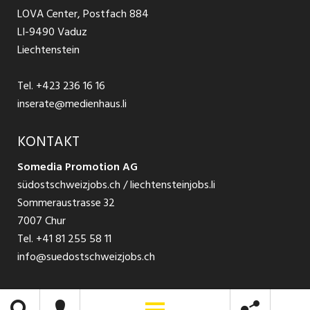
Jobs in Glarus
LOVA Center, Postfach 884
Ratgeber Bewerbung / Rekrutierung
Datenschutzbestimmungen
LI-9490 Vaduz
Jobs in der Südostschweiz
Liechtenstein
Nutzungsbedingungen
Festanstellungen
Tel.
+423 236 16 16
Impressum
Temporär Jobs
inserate@medienhaus.li
Teilzeit Jobs
KONTAKT
Somedia Promotion AG
Praktikum
südostschweizjobs.ch / liechtensteinjobs.li
Sommeraustrasse 32
7007 Chur
Tel.
+41 81 255 58 11
info@suedostschweizjobs.ch