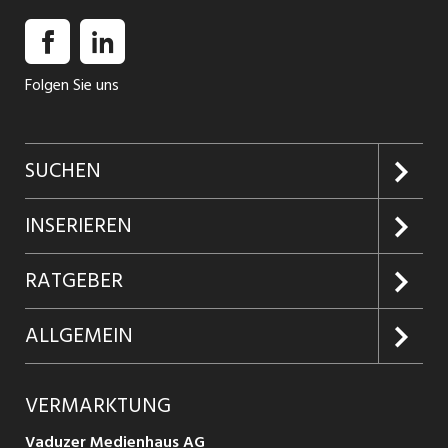
Folgen Sie uns
SUCHEN
Jobs suchen
INSERIEREN
Jobabo
Kundenlogin
RATGEBER
Firmen entdecken
Inserieren
Glossar
ALLGEMEIN
Jobs in Graubünden
Produkte
Ratgeber Arbeit
Über uns
VERMARKTUNG
Jobs in St. Gallen
Schnittstelle
Ratgeber Ausbildung / Weiterbildung
AGB
Vaduzer Medienhaus AG