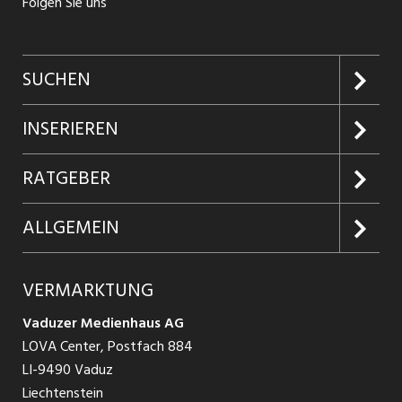
Folgen Sie uns
SUCHEN
Jobs suchen
INSERIEREN
Jobabo
Kundenlogin
RATGEBER
Firmen entdecken
Inserieren
Glossar
ALLGEMEIN
Jobs in Graubünden
Produkte
Ratgeber Arbeit
Über uns
VERMARKTUNG
Jobs in St. Gallen
Schnittstelle
Ratgeber Ausbildung / Weiterbildung
AGB
Vaduzer Medienhaus AG
Jobs in Glarus
LOVA Center, Postfach 884
Ratgeber Bewerbung / Rekrutierung
Datenschutzbestimmungen
LI-9490 Vaduz
Jobs in der Südostschweiz
Liechtenstein
Nutzungsbedingungen