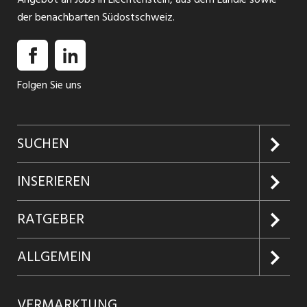
der benachbarten Südostschweiz.
Folgen Sie uns
SUCHEN
Jobs suchen
INSERIEREN
Jobabo
Kundenlogin
RATGEBER
Firmen entdecken
Inserieren
Glossar
ALLGEMEIN
Jobs in Graubünden
Produkte
Ratgeber Arbeit
Über uns
VERMARKTUNG