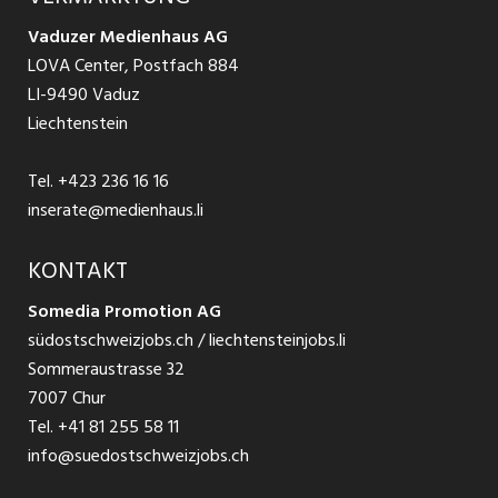
Jobs in St. Gallen
Schnittstelle
Ratgeber Ausbildung / Weiterbildung
AGB
Vaduzer Medienhaus AG
Jobs in Glarus
LOVA Center, Postfach 884
Ratgeber Bewerbung / Rekrutierung
Datenschutzbestimmungen
LI-9490 Vaduz
Jobs in der Südostschweiz
Liechtenstein
Nutzungsbedingungen
Festanstellungen
Tel.
+423 236 16 16
Impressum
Temporär Jobs
inserate@medienhaus.li
Teilzeit Jobs
KONTAKT
Somedia Promotion AG
Praktikum
südostschweizjobs.ch / liechtensteinjobs.li
Sommeraustrasse 32
7007 Chur
Tel.
+41 81 255 58 11
info@suedostschweizjobs.ch