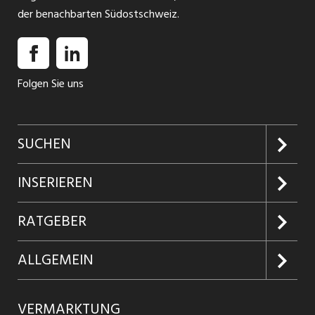
der benachbarten Südostschweiz.
Folgen Sie uns
SUCHEN
Jobs suchen
INSERIEREN
Jobabo
Kundenlogin
RATGEBER
Firmen entdecken
Inserieren
Glossar
ALLGEMEIN
Jobs in Graubünden
Produkte
Ratgeber Arbeit
Über uns
VERMARKTUNG
Jobs in St. Gallen