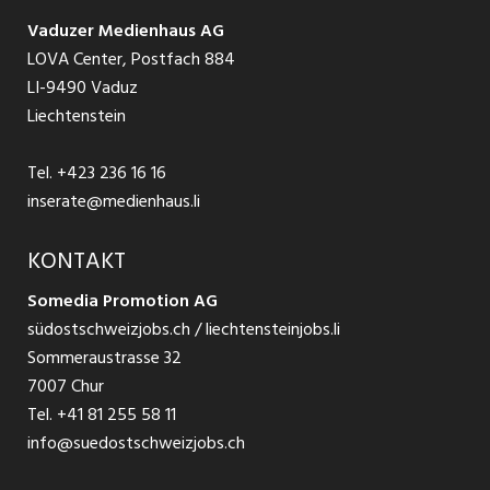
Schnittstelle
Ratgeber Ausbildung / Weiterbildung
AGB
Vaduzer Medienhaus AG
Jobs in Glarus
LOVA Center, Postfach 884
Ratgeber Bewerbung / Rekrutierung
Datenschutzbestimmungen
LI-9490 Vaduz
Jobs in der Südostschweiz
Liechtenstein
Nutzungsbedingungen
Festanstellungen
Tel.
+423 236 16 16
Impressum
Temporär Jobs
inserate@medienhaus.li
Teilzeit Jobs
KONTAKT
Somedia Promotion AG
Praktikum
südostschweizjobs.ch / liechtensteinjobs.li
Sommeraustrasse 32
7007 Chur
Tel.
+41 81 255 58 11
info@suedostschweizjobs.ch