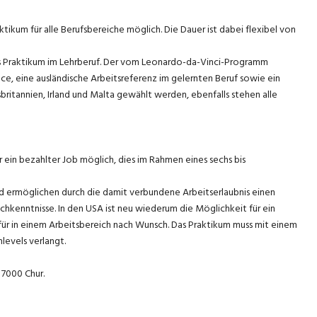
ktikum für alle Berufsbereiche möglich. Die Dauer ist dabei flexibel von
s Praktikum im Lehrberuf. Der vom Leonardo-da-Vinci-Programm
nce, eine ausländische Arbeitsreferenz im gelernten Beruf sowie ein
ritannien, Irland und Malta gewählt werden, ebenfalls stehen alle
er ein bezahlter Job möglich, dies im Rahmen eines sechs bis
nd ermöglichen durch die damit verbundene Arbeitserlaubnis einen
hkenntnisse. In den USA ist neu wiederum die Möglichkeit für ein
für in einem Arbeitsbereich nach Wunsch. Das Praktikum muss mit einem
evels verlangt.
 7000 Chur.