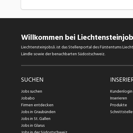
Willkommen bei Liechtensteinjobs
Liechtensteinjobs.li. ist das Stellenportal des Fürstentums Lie
Ländle sowie der benachbarten Südostschweiz.
SUCHEN
INSERIE
Jobs suchen
Kundenlogin
Jobabo
Inserieren
Firmen entdecken
Produkte
Jobs in Graubünden
Schnittstelle
Jobs in St. Gallen
Jobs in Glarus
Jobs in der Südostschweiz