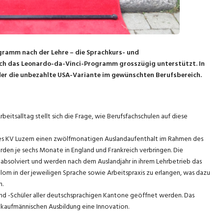
ramm nach der Lehre – die Sprachkurs- und
ch das Leonardo-da-Vinci-Programm grosszügig unterstützt. In
oder die unbezahlte USA-Variante im gewünschten Berufsbereich.
itsalltag stellt sich die Frage, wie Berufsfachschulen auf diese
des KV Luzern einen zwölfmonatigen Auslandaufenthalt im Rahmen des
en je sechs Monate in England und Frankreich verbringen. Die
absolviert und werden nach dem Auslandjahr in ihrem Lehrbetrieb das
hdiplom in der jeweiligen Sprache sowie Arbeitspraxis zu erlangen, was dazu
n.
 und -Schüler aller deutschsprachigen Kantone geöffnet werden. Das
 kaufmännischen Ausbildung eine Innovation.