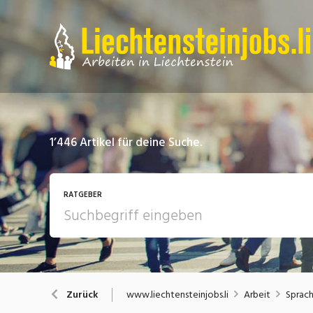
1’446
Artikel für deine Suche.
RATGEBER
Arbeit
A
www.liechtensteinjobs.li
Arbeit
Sprach
Zurück