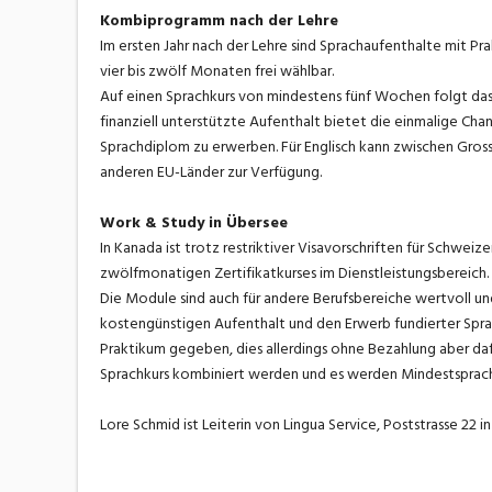
Kombiprogramm nach der Lehre
Im ersten Jahr nach der Lehre sind Sprachaufenthalte mit Pra
vier bis zwölf Monaten frei wählbar.
Auf einen Sprachkurs von mindestens fünf Wochen folgt da
finanziell unterstützte Aufenthalt bietet die einmalige Cha
Sprachdiplom zu erwerben. Für Englisch kann zwischen Grossb
anderen EU-Länder zur Verfügung.
Work & Study in Übersee
In Kanada ist trotz restriktiver Visavorschriften für Schweiz
zwölfmonatigen Zertifikatkurses im Dienstleistungsbereich.
Die Module sind auch für andere Berufsbereiche wertvoll u
kostengünstigen Aufenthalt und den Erwerb fundierter Sprac
Praktikum gegeben, dies allerdings ohne Bezahlung aber da
Sprachkurs kombiniert werden und es werden Mindestsprachl
Lore Schmid ist Leiterin von Lingua Service, Poststrasse 22 in