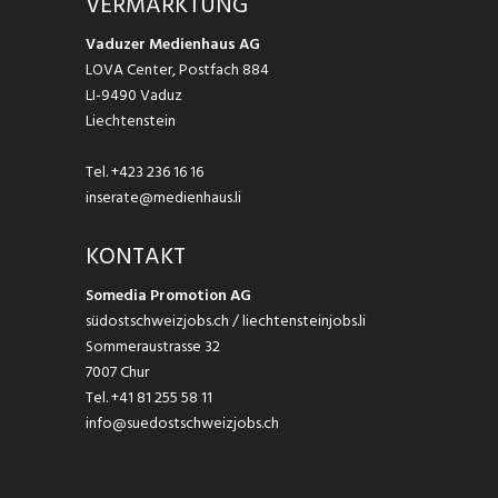
VERMARKTUNG
Vaduzer Medienhaus AG
LOVA Center, Postfach 884
LI-9490 Vaduz
Liechtenstein
Tel.
+423 236 16 16
inserate@medienhaus.li
KONTAKT
Somedia Promotion AG
südostschweizjobs.ch / liechtensteinjobs.li
Sommeraustrasse 32
7007 Chur
Tel.
+41 81 255 58 11
info@suedostschweizjobs.ch