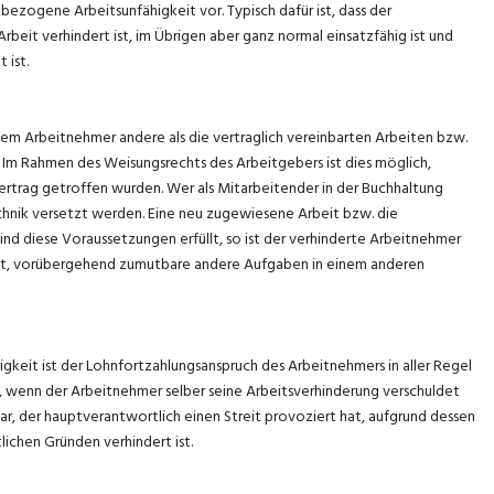
zbezogene Arbeitsunfähigkeit vor. Typisch dafür ist, dass der
rbeit verhindert ist, im Übrigen aber ganz normal einsatzfähig ist und
 ist.
r dem Arbeitnehmer andere als die vertraglich vereinbarten Arbeiten bzw.
Im Rahmen des Weisungsrechts des Arbeitgebers ist dies möglich,
rtrag getroffen wurden. Wer als Mitarbeitender in der Buchhaltung
echnik versetzt werden. Eine neu zugewiesene Arbeit bzw. die
ind diese Voraussetzungen erfüllt, so ist der verhinderte Arbeitnehmer
tet, vorübergehend zumutbare andere Auf­gaben in einem anderen
gkeit ist der Lohnfortzahlungsanspruch des Arbeitnehmers in aller Regel
h, wenn der Arbeitnehmer selber seine Arbeitsverhinderung verschuldet
ar, der hauptverantwortlich einen Streit provoziert hat, aufgrund dessen
lichen Gründen verhindert ist.