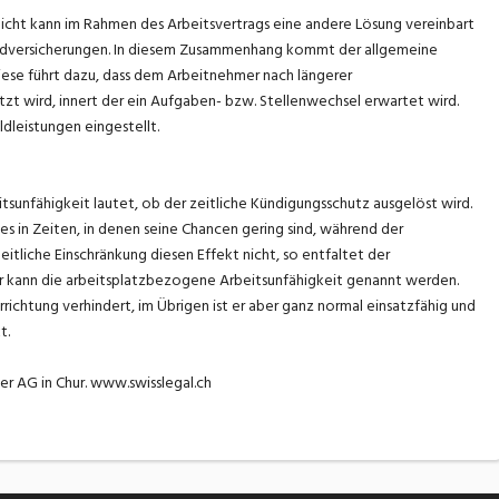
licht kann im Rahmen des Arbeitsvertrags eine andere Lösung vereinbart
eldversicherungen. In diesem Zusammenhang kommt der allgemeine
ese führt dazu, dass dem Arbeitnehmer nach längerer
zt wird, innert der ein Aufgaben- bzw. Stellenwechsel erwartet wird.
dleistungen eingestellt.
sunfähigkeit lautet, ob der zeitliche Kündigungsschutz ausgelöst wird.
s in Zeiten, in denen seine Chancen gering sind, während der
eitliche Einschränkung diesen Effekt nicht, so entfaltet der
für kann die arbeitsplatzbezogene Arbeitsunfähigkeit genannt werden.
ichtung verhindert, im Übrigen ist er aber ganz normal einsatzfähig und
t.
er AG in Chur. www.swisslegal.ch