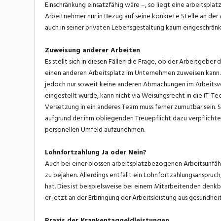
Einschränkung einsatzfähig wäre –, so liegt eine arbeitsplat
Arbeitnehmer nur in Bezug auf seine konkrete Stelle an der A
auch in seiner privaten Lebensgestaltung kaum eingeschränkt
Zuweisung anderer Arbeiten
Es stellt sich in diesen Fällen die Frage, ob der Arbeitgebe
einen anderen Arbeitsplatz im Unternehmen zuweisen kann. 
jedoch nur soweit keine anderen Abmachungen im Arbeitsve
eingestellt wurde, kann nicht via Weisungsrecht in die IT-T
Versetzung in ein anderes Team muss ferner zumutbar sein. S
aufgrund der ihm obliegenden Treuepflicht dazu verpflich
personellen Umfeld aufzunehmen.
Lohnfortzahlung Ja oder Nein?
Auch bei einer blossen arbeitsplatzbezogenen Arbeitsunfähi
zu bejahen. Allerdings entfällt ein Lohnfortzahlungsanspruc
hat. Dies ist beispielsweise bei einem Mitarbeitenden denkb
er jetzt an der Erbringung der Arbeitsleistung aus gesundheit
Praxis der Krankentaggeldleistungen