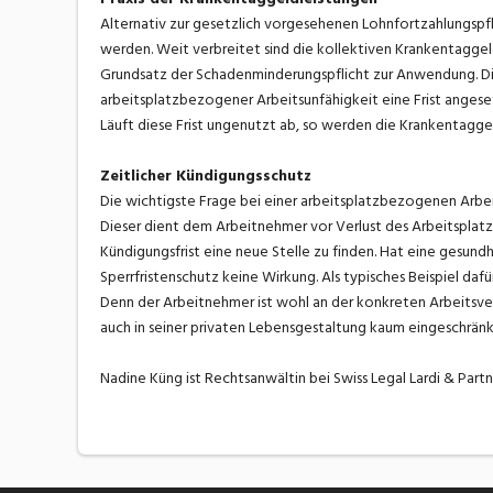
Alternativ zur gesetzlich vorgesehenen Lohnfortzahlungspf
werden. Weit verbreitet sind die kollektiven Krankentagg
Grundsatz der Schadenminderungspflicht zur Anwendung. Di
arbeitsplatzbezogener Arbeitsunfähigkeit eine Frist angeset
Läuft diese Frist ungenutzt ab, so werden die Krankentaggel
Zeitlicher Kündigungsschutz
Die wichtigste Frage bei einer arbeitsplatzbezogenen Arbeit
Dieser dient dem Arbeitnehmer vor Verlust des Arbeitsplatze
Kündigungsfrist eine neue Stelle zu finden. Hat eine gesundh
Sperrfristenschutz keine Wirkung. Als typisches Beispiel da
Denn der Arbeitnehmer ist wohl an der konkreten Arbeitsverr
auch in seiner privaten Lebensgestaltung kaum eingeschränk
Nadine Küng ist Rechtsanwältin bei Swiss Legal Lardi & Partn