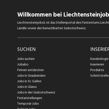
Willkommen bei Liechtensteinjobs
Liechtensteinjobs.li. ist das Stellenportal des Fürstentums Lie
Ländle sowie der benachbarten Südostschweiz.
SUCHEN
INSERIE
Jobs suchen
Kundenlogin
Jobabo
Inserieren
Firmen entdecken
Produkte
Jobs in Graubünden
Schnittstelle
Jobs in St. Gallen
Jobs in Glarus
Jobs in der Südostschweiz
Festanstellungen
Temporär Jobs