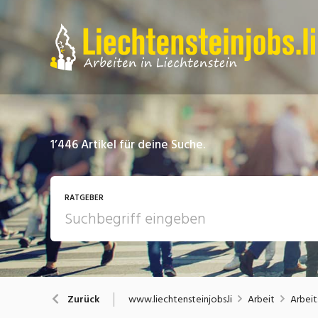
1’446
Artikel für deine Suche.
RATGEBER
Arbeit
A
www.liechtensteinjobs.li
Arbeit
Arbeit
Zurück