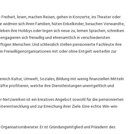
 Freiheit, lesen, machen Reisen, gehen in Konzerte, ins Theater oder
re widmen sich ihren Familien, hüten Enkelkinder, besuchen Verwandte,
leben ihre Hobbys oder legen sich neue zu, lernen Sprachen, schreiben
engagieren sich freiwillig und ehrenamtlich in verschiedensten
ftigen Menschen. Und schliesslich stellen pensionierte Fachleute ihre
n Freiwilligenorganisationen mit oder ohne Entgelt weiterhin zur
reich Kultur, Umwelt, Soziales, Bildung mit wenig finanziellen Mitteln
te profitieren, welche ihre Dienstleistungen unentgeltlich und
r-Netzwerken ist ein kreatives Angebot sowohl für die pensionierten
terentwicklung und zur Erreichung ihrer Ziele. Eine echte Win-win-
d Organisationsberater. Er ist Gründungsmitglied und Präsident des