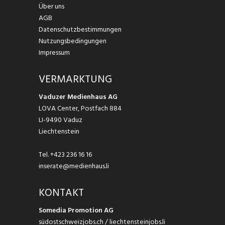
Über uns
AGB
Datenschutzbestimmungen
Nutzungsbedingungen
Impressum
VERMARKTUNG
Vaduzer Medienhaus AG
LOVA Center, Postfach 884
LI-9490 Vaduz
Liechtenstein
Tel.
+423 236 16 16
inserate@medienhaus.li
KONTAKT
Somedia Promotion AG
südostschweizjobs.ch / liechtensteinjobs.li