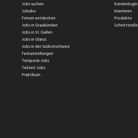
Jobs suchen
Kundenlogin
Jobabo
Inserieren
Firmen entdecken
Produkte
Jobs in Graubünden
Schnittstelle
Jobs in St. Gallen
Jobs in Glarus
Jobs in der Südostschweiz
Festanstellungen
Temporär Jobs
Teilzeit Jobs
Praktikum