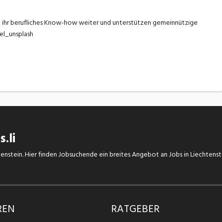
n ihr berufliches Know-how weiter und unterstützen gemeinnützige
splash
.li
chtenstein. Hier finden Jobsuchende ein breites Angebot an Jobs in Liechtens
REN
RATGEBER