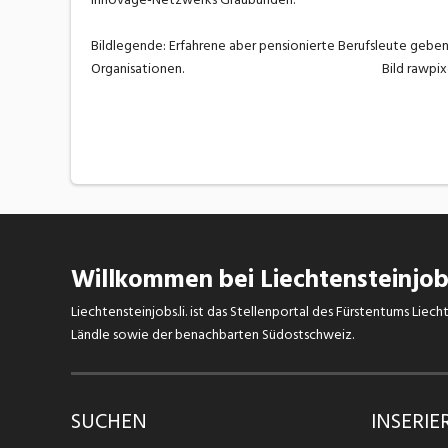
Bildlegende: Erfahrene aber pensionierte Berufsleute gebe
Organisationen. Bild rawpixel_un
Willkommen bei Liechtensteinjobs
Liechtensteinjobs.li. ist das Stellenportal des Fürstentums Lie
Ländle sowie der benachbarten Südostschweiz.
SUCHEN
INSERIE