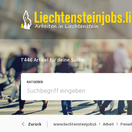
1’446
Artikel für deine Suche.
RATGEBER
Arbeit
A
www.liechtensteinjobs.li
Arbeit
Freiwi
Zurück