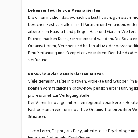
Lebensentwürfe von Pensionierten
Die einen machen das, wonach sie Lust haben, geniessen ihre
besuchen Festivals: allein, mit Partnern und Freunden. Ande
arbeiten im Haushalt und pflegen Haus und Garten. Weitere 
Bücher, machen Kunst, schreinern und wandern. Die Sozialen 
Organisationen, Vereinen und helfen aktiv oder passiv bedür
Berufserfahrung und Kompetenzen in ihrem Berufsfeld oder i
Verfügung.
Know-how der Pensionierten nutzen
Viele gemeinnützige Initiativen, Projekte und Gruppen im Be
können vom fachlichen Know-how pensionierter Führungskräf
professionell zur Verfügung stellen.
Der Verein Innovage mit seinen regional verankerten Berate
Fachpersonen wie für innovative Organisationen zu ihrer Wei
Situation.
Jakob Lerch, Dr. phil., aus Pany, arbeitete als Psychologe un
Innovage-Netzwerks Graubünden.