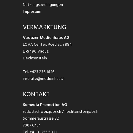
Nutzungsbedingungen
Impressum
VERMARKTUNG
Vaduzer Medienhaus AG
LOVA Center, Postfach 884
LI-9490 Vaduz
Liechtenstein
Tel.
+423 236 16 16
inserate@medienhaus.li
KONTAKT
Somedia Promotion AG
südostschweizjobs.ch / liechtensteinjobs.li
Sommeraustrasse 32
7007 Chur
Tel.
+41 81 255 58 11