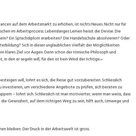
hancen auf dem Arbeitsmarkt zu erhöhen, ist nichts Neues. Nicht nur für
schen im Arbeitsprozess. Lebenslanges Lernen heisst die Devise. Die
ssern? Ein Sprachdiplom erarbeiten? Die Handelsschule absolvieren? Oder
rbildung? Sich in dieser unglaublichen Vielfalt der Möglichkeiten
 ein klares Ziel vor Augen. Denn schon der römische Philosoph und
in den er segeln will, für den ist kein Wind der richtige.»
eigen will, lohnt es sich, die Reise gut vorzubereiten. Schliesslich
u investieren, um verschiedene Angebote zu prüfen, sich beraten zu
ppern – lohnt sich. Schliesslich ist man motivierter, wenn man weiss, dass
d die Gewissheit, auf dem richtigen Weg zu sein, hilft auch, Umwege und
en bleiben: Der Druck in der Arbeitswelt ist gross.