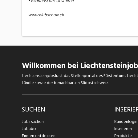
• Bildnerisches Gestalten
www.klubschule.ch
Willkommen bei Liechtensteinjobs
Liechtensteinjobs.li. ist das Stellenportal des Fürstentums Lie
Ländle sowie der benachbarten Südostschweiz.
SUCHEN
INSERIE
Jobs suchen
Kundenlogin
Jobabo
Inserieren
Firmen entdecken
Produkte