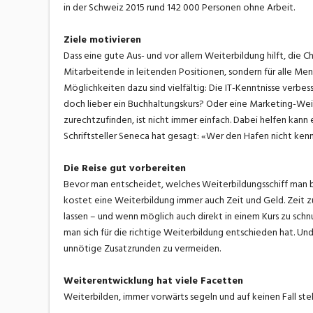
in der Schweiz 2015 rund 142 000 Personen ohne Arbeit.
Ziele motivieren
Dass eine gute Aus- und vor allem Weiterbildung hilft, die C
Mitarbeitende in leitenden Positionen, sondern für alle Men
Möglichkeiten dazu sind vielfältig: Die IT-Kenntnisse verbe
doch lieber ein Buchhaltungskurs? Oder eine Marketing-Weite
zurechtzufinden, ist nicht immer einfach. Dabei helfen kann
Schriftsteller Seneca hat gesagt: «Wer den Hafen nicht kennt, 
Die Reise gut vorbereiten
Bevor man entscheidet, welches Weiterbildungsschiff man best
kostet eine Weiterbildung immer auch Zeit und Geld. Zeit z
lassen – und wenn möglich auch direkt in einem Kurs zu schnu
man sich für die richtige Weiterbildung entschieden hat. Un
unnötige Zusatzrunden zu vermeiden.
Weiterentwicklung hat viele Facetten
Weiterbilden, immer vorwärts segeln und auf keinen Fall steh