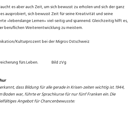
raucht es aber auch Zeit, um sich bewusst zu erholen und sich der ganz
usprobiert, sich bewusst Zeit für seine Kreativität und seine
e «lebenslange Lernen» viel-seitig und spannend. Gleichzeitig hilft es,
er beruflichen Weiterentwicklung zu meistern.
unikation/Kulturprozent bei der Migros Ostschweiz
e Bereicherung fürs Leben. Bild zVg
hur
rkannt, dass Bildung für alle gerade in Krisen-zeiten wichtig ist. 1944,
 Boden war, führte er Sprachkurse für nur fünf Franken ein. Die
vielfältiges Angebot für Chancenbewusste: