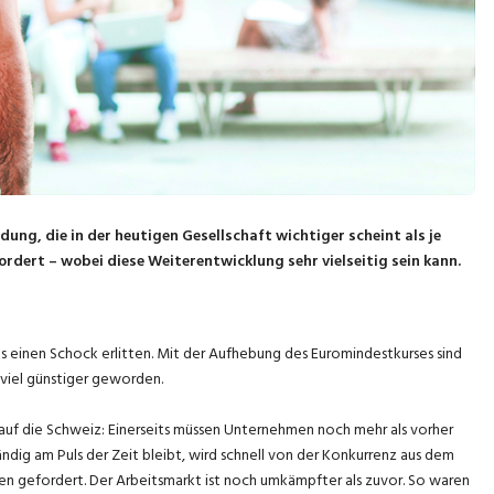
ung, die in der heutigen Gesellschaft wichtiger scheint als je
rdert – wobei diese Weiterentwicklung sehr vielseitig sein kann.
es einen Schock erlitten. Mit der Aufhebung des Euromindestkurses sind
viel günstiger geworden.
n auf die Schweiz: Einerseits müssen Unternehmen noch mehr als vorher
ndig am Puls der Zeit bleibt, wird schnell von der Konkurrenz aus dem
en gefordert. Der Arbeitsmarkt ist noch umkämpfter als zuvor. So waren