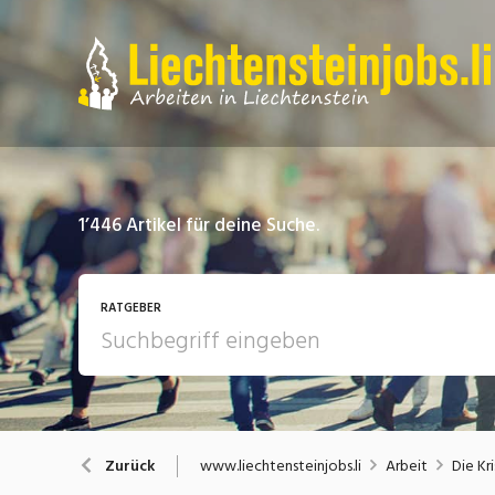
1’446
Artikel für deine Suche.
RATGEBER
Arbeit
A
www.liechtensteinjobs.li
Arbeit
Die Kr
Zurück