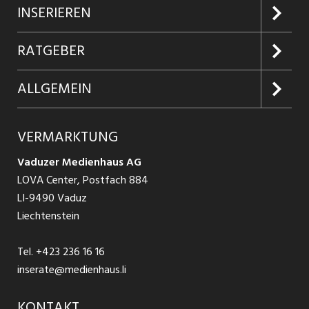
Jobs suchen
INSERIEREN
Jobabo
Kundenlogin
RATGEBER
Firmen entdecken
Inserieren
Glossar
ALLGEMEIN
Jobs in Graubünden
Produkte
Ratgeber Arbeit
Über uns
VERMARKTUNG
Jobs in St. Gallen
Schnittstelle
Ratgeber Ausbildung / Weiterbildung
AGB
Vaduzer Medienhaus AG
Jobs in Glarus
LOVA Center, Postfach 884
Ratgeber Bewerbung / Rekrutierung
Datenschutzbestimmungen
LI-9490 Vaduz
Jobs in der Südostschweiz
Liechtenstein
Nutzungsbedingungen
Festanstellungen
Tel.
+423 236 16 16
Impressum
Temporär Jobs
inserate@medienhaus.li
Teilzeit Jobs
KONTAKT