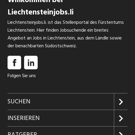
Liechtensteinjobs.li
Liechtensteinjobs.li. ist das Stellenportal des Fürstentums
Liechtenstein. Hier finden Jobsuchende ein breites
Angebot an Jobs in Liechtenstein, aus dem Ländle sowie
der benachbarten Südostschweiz.
Folgen Sie uns
SUCHEN
Jobs suchen
INSERIEREN
Jobabo
Kundenlogin
RATGEBER