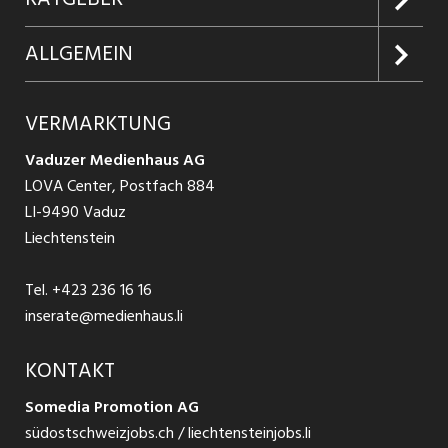
Firmen entdecken
Inserieren
Glossar
ALLGEMEIN
Jobs in Graubünden
Produkte
Ratgeber Arbeit
Über uns
VERMARKTUNG
Jobs in St. Gallen
Schnittstelle
Ratgeber Ausbildung / Weiterbildung
AGB
Vaduzer Medienhaus AG
Jobs in Glarus
LOVA Center, Postfach 884
Ratgeber Bewerbung / Rekrutierung
Datenschutzbestimmungen
LI-9490 Vaduz
Jobs in der Südostschweiz
Liechtenstein
Nutzungsbedingungen
Festanstellungen
Tel.
+423 236 16 16
Impressum
Temporär Jobs
inserate@medienhaus.li
Teilzeit Jobs
KONTAKT
Somedia Promotion AG
Praktikum
südostschweizjobs.ch / liechtensteinjobs.li