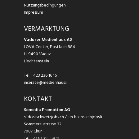
Nutzungsbedingungen
Impressum
VERMARKTUNG
Vaduzer Medienhaus AG
LOVA Center, Postfach 884
LI-9490 Vaduz
Liechtenstein
Tel.
+423 236 16 16
inserate@medienhaus.li
KONTAKT
Somedia Promotion AG
südostschweizjobs.ch / liechtensteinjobs.li
Sommeraustrasse 32
7007 Chur
Tel.
+41 81 255 58 11