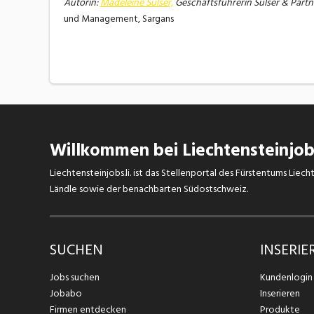
Autorin:
Madeleine Sulser,
Geschäftsführerin Sulser & Part
und Management, Sargans
Willkommen bei Liechtensteinjobs
Liechtensteinjobs.li. ist das Stellenportal des Fürstentums Lie
Ländle sowie der benachbarten Südostschweiz.
SUCHEN
INSERIE
Jobs suchen
Kundenlogin
Jobabo
Inserieren
Firmen entdecken
Produkte