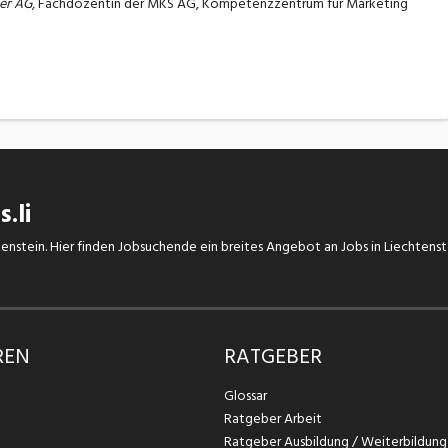
ner AG
, Fachdozentin der MKS AG, Kompetenzzentrum für Marketing
.li
chtenstein. Hier finden Jobsuchende ein breites Angebot an Jobs in Liechtens
REN
RATGEBER
Glossar
Ratgeber Arbeit
Ratgeber Ausbildung / Weiterbildung