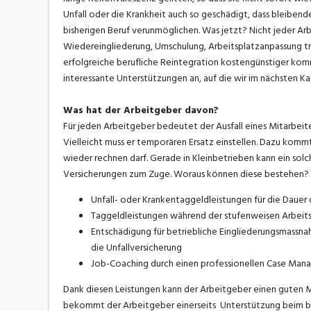
Unfall oder die Krankheit auch so geschädigt, dass bleibend
bisherigen Beruf verunmöglichen. Was jetzt? Nicht jeder Arb
Wiedereingliederung, Umschulung, Arbeitsplatzanpassung tr
erfolgreiche berufliche Reintegration kostengünstiger kom
interessante Unterstützungen an, auf die wir im nächsten 
Was hat der Arbeitgeber davon?
Für jeden Arbeitgeber bedeutet der Ausfall eines Mitarbeit
Vielleicht muss er temporären Ersatz einstellen. Dazu komm
wieder rechnen darf. Gerade in Kleinbetrieben kann ein sol
Versicherungen zum Zuge. Woraus können diese bestehen? 
Unfall- oder Krankentaggeldleistungen für die Dauer 
Taggeldleistungen während der stufenweisen Arbei
Entschädigung für betriebliche Eingliederungsmassnah
die Unfallversicherung
Job-Coaching durch einen professionellen Case Manage
Dank diesen Leistungen kann der Arbeitgeber einen guten 
bekommt der Arbeitgeber einerseits Unterstützung beim be