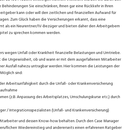
e Behinderungen Sie einschränken, Ihnen gar eine Rückkehr in Ihren
eitgeber kann oder will den zeitlichen und finanziellen Aufwand für
agen. Zum Glück haben die Versicherungen erkannt, dass eine
mt als ein Neurentner/IV-Bezüger und bieten daher den Arbeitgebern
Kapitel zu sprechen kommen werden.
ers wegen Unfall oder Krankheit finanzielle Belastungen und Umtriebe.
t die Ungewissheit, ob und wann er mit dem ausgefallenen Mitarbeiter
cher Ausfall nahezu untragbar werden. Hier kommen die Leistungen der
Möglich sind:
der Arbeitsunfähigkeit durch die Unfall- oder Krankenversicherung
tsaufnahme
men (z.B. Anpassung des Arbeitsplatzes, Umschulungskurse etc.) durch
r / Integrationsspezialisten (Unfall- und Krankenversicherung)
Mitarbeiter und dessen Know-how behalten. Durch den Case Manager
ruflichen Wiedereinstieg und andererseits einen erfahrenen Ratgeber