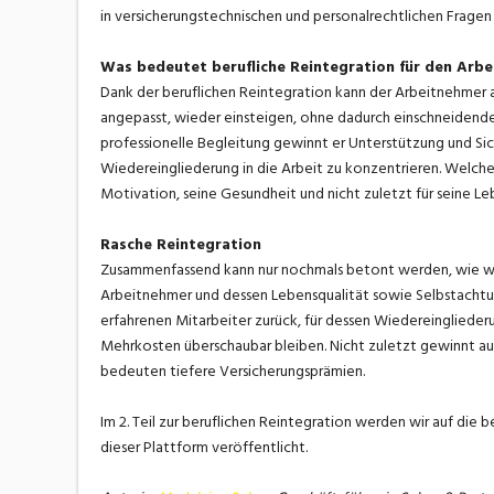
in versicherungstechnischen und personalrechtlichen Fragen z
Was bedeutet berufliche Reintegration für den Arb
Dank der beruflichen Reintegration kann der Arbeitnehmer an
angepasst, wieder einsteigen, ohne dadurch einschneidende 
professionelle Begleitung gewinnt er Unterstützung und Sic
Wiedereingliederung in die Arbeit zu konzentrieren. Welch
Motivation, seine Gesundheit und nicht zuletzt für seine Lebe
Rasche Reintegration
Zusammenfassend kann nur nochmals betont werden, wie wich
Arbeitnehmer und dessen Lebensqualität sowie Selbstachtung
erfahrenen Mitarbeiter zurück, für dessen Wiedereingliederu
Mehrkosten überschaubar bleiben. Nicht zuletzt gewinnt auc
bedeuten tiefere Versicherungsprämien.
Im 2. Teil zur beruflichen Reintegration werden wir auf die 
dieser Plattform veröffentlicht.