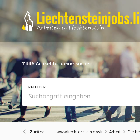
1’446
Artikel für deine Suche.
RATGEBER
Arbeit
A
www.liechtensteinjobs.li
Arbeit
Die be
Zurück