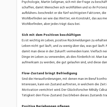
Psychologie, Martin Seligman, sich mit der Frage zu besch
schaffen, damit Menschen sich wohlfühlen und so ihr Potenz
aufblühen» beschreibt er die fünf wichtigsten Faktoren, di
Wohlbefinden sei wie das Wetter, ein Konstrukt, das aus me
Wohlbefinden, aber jedes trägt dazu bei.
Sich mit dem Positiven beschäftigen
Es ist wichtig im Leben, positive Rückmeldungen zu erhalten
Leben nicht gut läuft, und zu wenig über das, was gut läuft. Na
damit man diese in der Zukunft vermeiden kann. Vielfach n
Dinge im Leben zu verwenden, als dies förderlich ist. Man ka
aufmerksam zu werden, die gut gelaufen sind, und diese dan
Flow-Zustand bringt Befriedigung
Sind die Herausforderungen, mit denen man im Beruf konfro
Interessen, kann ein Zustand auftreten, in welchem die Zeit
Motivation verrichtet wird. Der Glücksforscher Mihály Csíks
Tätigkeit den Flow-Zustand. Das Erleben dieses Zustands tra
Positive Beziehungen pflegen