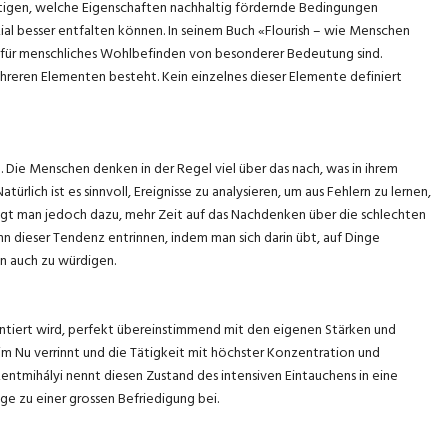
äftigen, welche Eigenschaften nachhaltig fördernde Bedingungen
ial besser entfalten können. In seinem Buch «Flourish – wie Menschen
e für menschliches Wohlbefinden von besonderer Bedeutung sind.
hreren Elementen besteht. Kein einzelnes dieser Elemente definiert
. Die Menschen denken in der Regel viel über das nach, was in ihrem
türlich ist es sinnvoll, Ereignisse zu analysieren, um aus Fehlern zu lernen,
eigt man jedoch dazu, mehr Zeit auf das Nachdenken über die schlechten
nn dieser Tendenz entrinnen, indem man sich darin übt, auf Dinge
n auch zu würdigen.
ntiert wird, perfekt übereinstimmend mit den eigenen Stärken und
 im Nu verrinnt und die Tätigkeit mit höchster Konzentration und
zentmihályi nennt diesen Zustand des intensiven Eintauchens in eine
ge zu einer grossen Befriedigung bei.