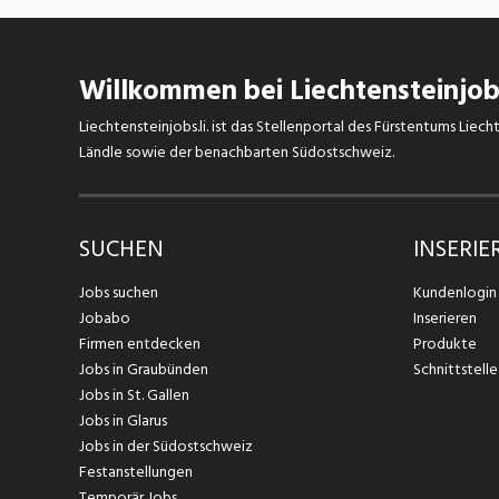
Willkommen bei Liechtensteinjobs
Liechtensteinjobs.li. ist das Stellenportal des Fürstentums Lie
Ländle sowie der benachbarten Südostschweiz.
SUCHEN
INSERIE
Jobs suchen
Kundenlogin
Jobabo
Inserieren
Firmen entdecken
Produkte
Jobs in Graubünden
Schnittstelle
Jobs in St. Gallen
Jobs in Glarus
Jobs in der Südostschweiz
Festanstellungen
Temporär Jobs