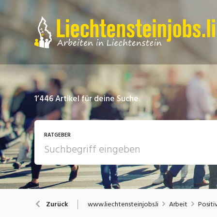
1’446
Artikel für deine Suche.
RATGEBER
Arbeit
A
www.liechtensteinjobs.li
Arbeit
Positi
Zurück