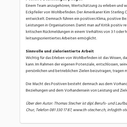
Einem Team anzugehören, Wertschätzung zu erleben und wi
Eckpfeiler von Wohlbefinden. Der Amerikaner Kim Sterling C
entwickelt. Demnach führen ein positives Klima, positive 
Leistungen in Organisationen. Damit man auf Kritik positiv r
kritischen Rückmeldungen in einem Verhältnis von 3:1 oder 
leitsungsorientiertes Arbeiten ermöglicht.
Sinnvolle und zielorientierte Arbeit
Wichtig für das Erleben von Wohlbefinden ist das Wissen, da
kann. Im Rahmen der eigenen Potenziale, entschlossen, sein
persönlichen und betrieblichen Zielen beizutragen, tragen 
Die Macht des Positiven besteht demnach aus dem Vorhand
Beziehungen und dem Vorhandensein von Leistung und Ziele
Über den Autor: Thomas Stecher ist dipl. Berufs- und Laufb
Chur, Telefon 081 330 17 87, www.th-stecher.ch, info@th-st