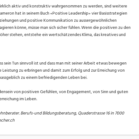
rklich aktiv und konstruktiv wahrgenommen zu werden, sind weitere
ameron hat in seinem Buch «Positive Leadership» vier Basisstrategien
Beziehungen und positive Kommunikation zu aussergewöhnlichen
eagieren könne, müsse man sich sicher fühlen. Wenn die positiven zu den
höher stehen, entstehe ein wertschätzendes Klima, das kreatives und
ss sein Tun sinnvoll ist und dass man mit seiner Arbeit etwas bewegen
e Leistung zu erbringen und damit zum Erfolg und zur Erreichung von
massgeblich zu einem befriedigenden Leben bei.
ensein von positiven Gefühlen, von Engagement, von Sinn und guten
rreichung im Leben.
ahnberater. Berufs-und Bildungsberatung, Quaderstrasse 16 in 7000
echer.ch