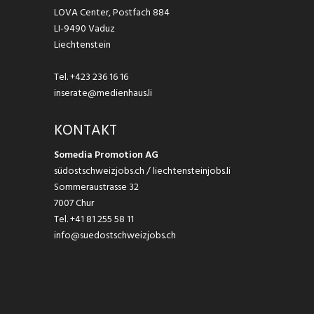
LOVA Center, Postfach 884
LI-9490 Vaduz
Liechtenstein
Tel.
+423 236 16 16
inserate@medienhaus.li
KONTAKT
Somedia Promotion AG
südostschweizjobs.ch / liechtensteinjobs.li
Sommeraustrasse 32
7007 Chur
Tel.
+41 81 255 58 11
info@suedostschweizjobs.ch