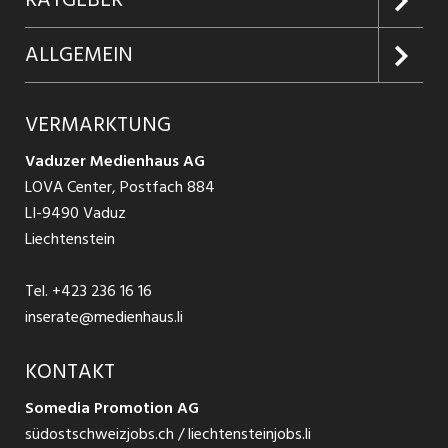
RATGEBER
Firmen entdecken
Inserieren
Glossar
ALLGEMEIN
Jobs in Graubünden
Produkte
Ratgeber Arbeit
Über uns
VERMARKTUNG
Jobs in St. Gallen
Schnittstelle
Ratgeber Ausbildung / Weiterbildung
AGB
Vaduzer Medienhaus AG
Jobs in Glarus
LOVA Center, Postfach 884
Ratgeber Bewerbung / Rekrutierung
Datenschutzbestimmungen
LI-9490 Vaduz
Jobs in der Südostschweiz
Liechtenstein
Nutzungsbedingungen
Festanstellungen
Tel.
+423 236 16 16
Impressum
Temporär Jobs
inserate@medienhaus.li
Teilzeit Jobs
KONTAKT
Somedia Promotion AG
Praktikum
südostschweizjobs.ch / liechtensteinjobs.li