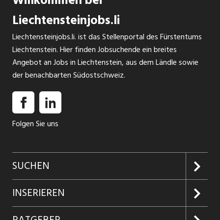
Willkommen bei
Liechtensteinjobs.li
Liechtensteinjobs.li. ist das Stellenportal des Fürstentums
Liechtenstein. Hier finden Jobsuchende ein breites
Angebot an Jobs in Liechtenstein, aus dem Ländle sowie
der benachbarten Südostschweiz.
Folgen Sie uns
SUCHEN
Jobs suchen
INSERIEREN
Jobabo
Kundenlogin