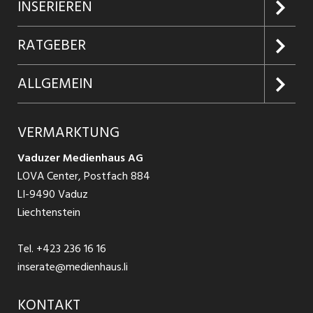
Jobs suchen
INSERIEREN
Jobabo
Kundenlogin
RATGEBER
Firmen entdecken
Inserieren
Glossar
ALLGEMEIN
Jobs in Graubünden
Produkte
Ratgeber Arbeit
Über uns
VERMARKTUNG
Jobs in St. Gallen
Schnittstelle
Ratgeber Ausbildung / Weiterbildung
AGB
Vaduzer Medienhaus AG
Jobs in Glarus
LOVA Center, Postfach 884
Ratgeber Bewerbung / Rekrutierung
Datenschutzbestimmungen
LI-9490 Vaduz
Jobs in der Südostschweiz
Liechtenstein
Nutzungsbedingungen
Festanstellungen
Tel.
+423 236 16 16
Impressum
Temporär Jobs
inserate@medienhaus.li
Teilzeit Jobs
KONTAKT