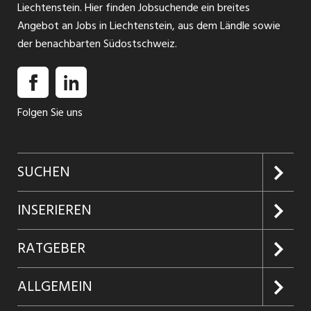
Liechtenstein. Hier finden Jobsuchende ein breites
Angebot an Jobs in Liechtenstein, aus dem Ländle sowie
der benachbarten Südostschweiz.
Folgen Sie uns
SUCHEN
Jobs suchen
INSERIEREN
Jobabo
Kundenlogin
RATGEBER
Firmen entdecken
Inserieren
Glossar
ALLGEMEIN
Jobs in Graubünden