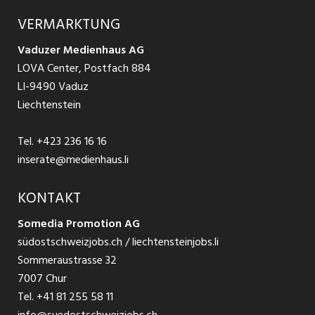
Produkte
Ratgeber Arbeit
Über uns
VERMARKTUNG
Jobs in St. Gallen
Schnittstelle
Ratgeber Ausbildung / Weiterbildung
AGB
Vaduzer Medienhaus AG
Jobs in Glarus
LOVA Center, Postfach 884
Ratgeber Bewerbung / Rekrutierung
Datenschutzbestimmungen
LI-9490 Vaduz
Jobs in der Südostschweiz
Liechtenstein
Nutzungsbedingungen
Festanstellungen
Tel.
+423 236 16 16
Impressum
Temporär Jobs
inserate@medienhaus.li
Teilzeit Jobs
KONTAKT
Somedia Promotion AG
Praktikum
südostschweizjobs.ch / liechtensteinjobs.li
Sommeraustrasse 32
7007 Chur
Tel.
+41 81 255 58 11