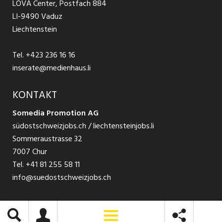
LOVA Center, Postfach 884
Ratgeber Bewerbung / Rekrutierung
Datenschutzbestimmungen
LI-9490 Vaduz
Jobs in der Südostschweiz
Liechtenstein
Nutzungsbedingungen
Festanstellungen
Tel.
+423 236 16 16
Impressum
Temporär Jobs
inserate@medienhaus.li
Teilzeit Jobs
KONTAKT
Somedia Promotion AG
Praktikum
südostschweizjobs.ch / liechtensteinjobs.li
Sommeraustrasse 32
7007 Chur
Tel.
+41 81 255 58 11
info@suedostschweizjobs.ch