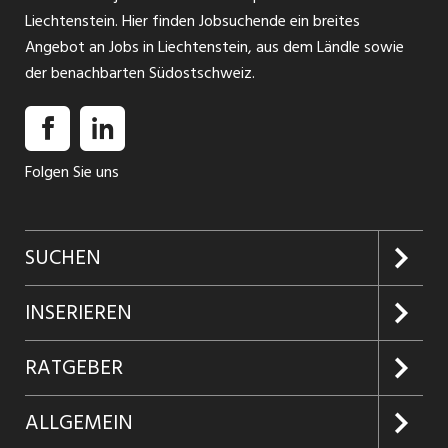
Liechtenstein. Hier finden Jobsuchende ein breites
Angebot an Jobs in Liechtenstein, aus dem Ländle sowie
der benachbarten Südostschweiz.
Folgen Sie uns
SUCHEN
Jobs suchen
INSERIEREN
Jobabo
Kundenlogin
RATGEBER
Firmen entdecken
Inserieren
Glossar
ALLGEMEIN