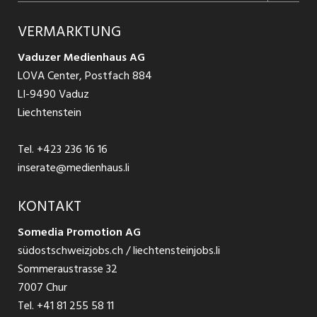
Jobs in Graubünden
Produkte
Ratgeber Arbeit
Über uns
VERMARKTUNG
Jobs in St. Gallen
Schnittstelle
Ratgeber Ausbildung / Weiterbildung
AGB
Vaduzer Medienhaus AG
Jobs in Glarus
LOVA Center, Postfach 884
Ratgeber Bewerbung / Rekrutierung
Datenschutzbestimmungen
LI-9490 Vaduz
Jobs in der Südostschweiz
Liechtenstein
Nutzungsbedingungen
Festanstellungen
Tel.
+423 236 16 16
Impressum
Temporär Jobs
inserate@medienhaus.li
Teilzeit Jobs
KONTAKT
Somedia Promotion AG
Praktikum
südostschweizjobs.ch / liechtensteinjobs.li
Sommeraustrasse 32
7007 Chur
Tel.
+41 81 255 58 11