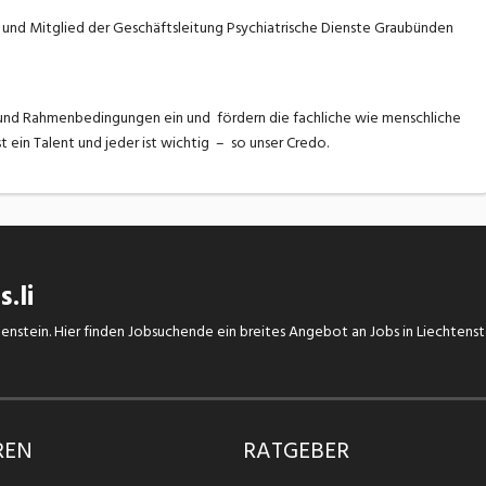
und Mitglied der Geschäftsleitung Psychiatrische Dienste Graubünden
n und Rahmenbedingungen ein und fördern die fachliche wie menschliche
 ein Talent und jeder ist wichtig – so unser Credo.
.li
chtenstein. Hier finden Jobsuchende ein breites Angebot an Jobs in Liechtens
REN
RATGEBER