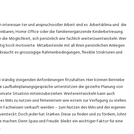
interessan-ter und anspruchsvoller Arbeit sind es Arbeitsklima und die
reinbaren, Home Office oder die familienergänzende Kinderbetreuung.
die Möglichkeit, sich persönlich wie fachlich weiterzuentwickeln. Wer
tig hoch motivierte Mitarbeitende mit all ihren persönlichen Anliegen
r braucht es grosszügige Rahmenbedingungen, flexible Strukturen und
ei ständig steigenden Anforderungen fitzuhalten. Hier können Betriebe
che Laufbahnplanungsgespräche unterstützen die gezielte Planung von
e private Situation miteinzubeziehen. Weiterentwickeln kann auch
s MAs zu nutzen und firmenintern wie extern zur Verfügung zu stellen.
nn Fachwissen verkauft werden – zum Nutzen des MAs und der eigenen
versteckt. Doch jeder hat Stärken. Diese zu finden und zu fördern, lohnt
ne machen. Denn Spass und Freude bleibt ein wichtiger Faktor für eine
.