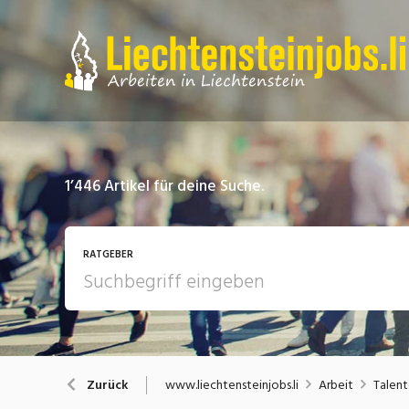
1’446
Artikel für deine Suche.
RATGEBER
Arbeit
A
www.liechtensteinjobs.li
Arbeit
Talent
Zurück