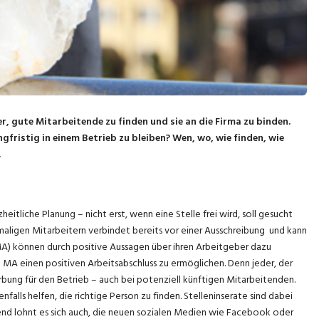
r, gute Mitarbeitende zu finden und sie an die Firma zu binden.
fristig in einem Betrieb zu bleiben? Wen, wo, wie finden, wie
.
itliche Planung – nicht erst, wenn eine Stelle frei wird, soll gesucht
aligen Mitarbeitern verbindet bereits vor einer Ausschreibung und kann
MA) können durch positive Aussagen über ihren Arbeitgeber dazu
 MA einen positiven Arbeitsabschluss zu ermöglichen. Denn jeder, der
bung für den Betrieb – auch bei potenziell künftigen Mitarbeitenden.
alls helfen, die richtige Person zu finden. Stelleninserate sind dabei
zend lohnt es sich auch, die neuen sozialen Medien wie Facebook oder