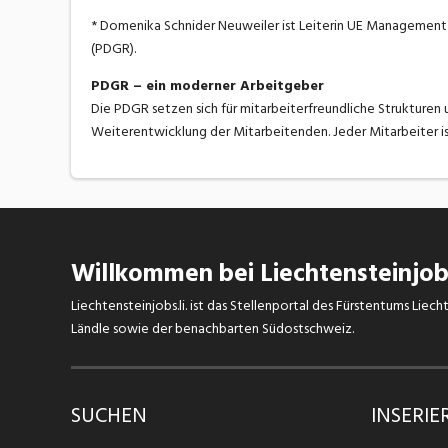
* Domenika Schnider Neuweiler ist Leiterin UE Management 
(PDGR).
PDGR – ein moderner Arbeitgeber
Die PDGR setzen sich für mitarbeiterfreundliche Strukture
Weiterentwicklung der Mitarbeitenden. Jeder Mitarbeiter ist
Willkommen bei Liechtensteinjobs
Liechtensteinjobs.li. ist das Stellenportal des Fürstentums Lie
Ländle sowie der benachbarten Südostschweiz.
SUCHEN
INSERIE