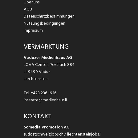
Über uns
AGB
Datenschutzbestimmungen
Nutzungsbedingungen
Impressum
VERMARKTUNG
Vaduzer Medienhaus AG
LOVA Center, Postfach 884
LI-9490 Vaduz
Liechtenstein
Tel.
+423 236 16 16
inserate@medienhaus.li
KONTAKT
Somedia Promotion AG
südostschweizjobs.ch / liechtensteinjobs.li