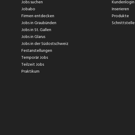
Jobs suchen
Kundenlogin
Jobabo
Inserieren
Firmen entdecken
Produkte
Jobs in Graubünden
Schnittstelle
Jobs in St. Gallen
Jobs in Glarus
Jobs in der Südostschweiz
Festanstellungen
Temporär Jobs
Teilzeit Jobs
Praktikum