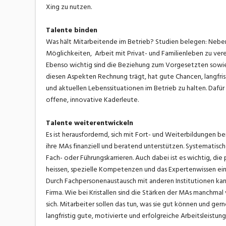
Xing zu nutzen.
Talente binden
Was hält Mitarbeitende im Betrieb? Studien belegen: Neben 
Möglichkeiten, Arbeit mit Privat- und Familienleben zu ve
Ebenso wichtig sind die Beziehung zum Vorgesetzten sowie 
diesen Aspekten Rechnung trägt, hat gute Chancen, langfris
und aktuellen Lebenssituationen im Betrieb zu halten. Dafü
offene, innovative Kaderleute.
Talente weiterentwickeln
Es ist herausfordernd, sich mit Fort- und Weiterbildungen b
ihre MAs finanziell und beratend unterstützen. Systematis
Fach- oder Führungskarrieren. Auch dabei ist es wichtig, di
heissen, spezielle Kompetenzen und das Expertenwissen eine
Durch Fachpersonenaustausch mit anderen Institutionen ka
Firma. Wie bei Kristallen sind die Stärken der MAs manchmal 
sich. Mitarbeiter sollen das tun, was sie gut können und ger
langfristig gute, motivierte und erfolgreiche Arbeitsleistung