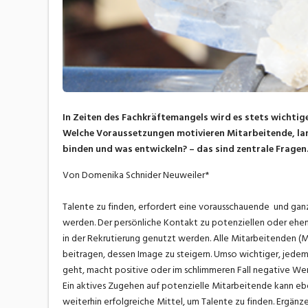
In Zeiten des Fachkräftemangels wird es stets wichtige
Welche Voraussetzungen motivieren Mitarbeitende, lang
binden und was entwickeln? – das sind zentrale Fragen
Von Domenika Schnider Neuweiler*
Talente zu finden, erfordert eine vorausschauende und ganzhe
werden. Der persönliche Kontakt zu potenziellen oder ehem
in der Rekrutierung genutzt werden. Alle Mitarbeitenden (
beitragen, dessen Image zu steigern. Umso wichtiger, jedem
geht, macht positive oder im schlimmeren Fall negative Wer
Ein aktives Zugehen auf potenzielle Mitarbeitende kann ebenf
weiterhin erfolgreiche Mittel, um Talente zu finden. Ergän