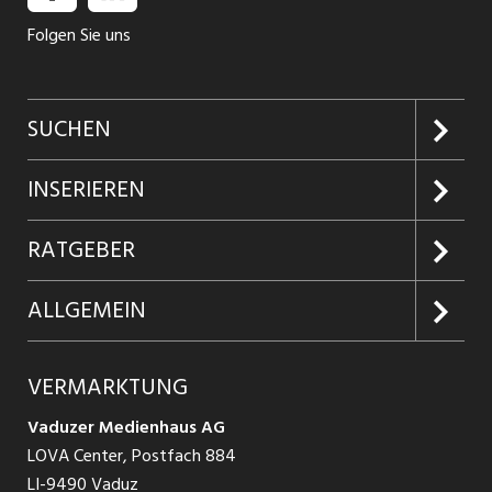
Folgen Sie uns
SUCHEN
Jobs suchen
INSERIEREN
Jobabo
Kundenlogin
RATGEBER
Firmen entdecken
Inserieren
Glossar
ALLGEMEIN
Jobs in Graubünden
Produkte
Ratgeber Arbeit
Über uns
VERMARKTUNG
Jobs in St. Gallen
Schnittstelle
Ratgeber Ausbildung / Weiterbildung
AGB
Vaduzer Medienhaus AG
Jobs in Glarus
LOVA Center, Postfach 884
Ratgeber Bewerbung / Rekrutierung
Datenschutzbestimmungen
LI-9490 Vaduz