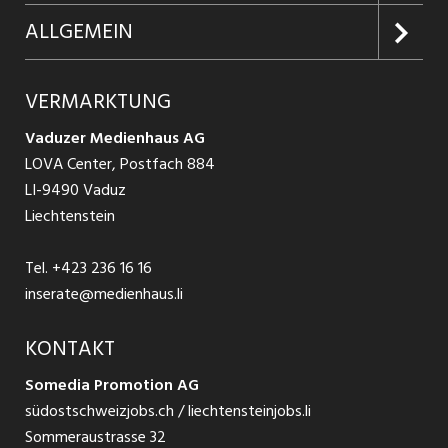
Firmen entdecken
Inserieren
Glossar
ALLGEMEIN
Jobs in Graubünden
Produkte
Ratgeber Arbeit
Über uns
VERMARKTUNG
Jobs in St. Gallen
Schnittstelle
Ratgeber Ausbildung / Weiterbildung
AGB
Vaduzer Medienhaus AG
Jobs in Glarus
LOVA Center, Postfach 884
Ratgeber Bewerbung / Rekrutierung
Datenschutzbestimmungen
LI-9490 Vaduz
Jobs in der Südostschweiz
Liechtenstein
Nutzungsbedingungen
Festanstellungen
Tel.
+423 236 16 16
Impressum
Temporär Jobs
inserate@medienhaus.li
Teilzeit Jobs
KONTAKT
Somedia Promotion AG
Praktikum
südostschweizjobs.ch / liechtensteinjobs.li
Sommeraustrasse 32