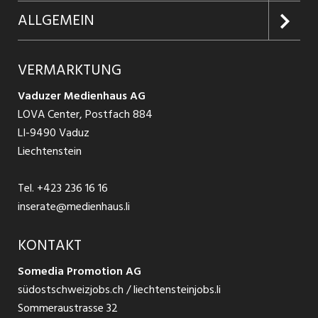
Firmen entdecken
Inserieren
Glossar
ALLGEMEIN
Jobs in Graubünden
Produkte
Ratgeber Arbeit
Über uns
VERMARKTUNG
Jobs in St. Gallen
Schnittstelle
Ratgeber Ausbildung / Weiterbildung
AGB
Vaduzer Medienhaus AG
Jobs in Glarus
LOVA Center, Postfach 884
Ratgeber Bewerbung / Rekrutierung
Datenschutzbestimmungen
LI-9490 Vaduz
Jobs in der Südostschweiz
Liechtenstein
Nutzungsbedingungen
Festanstellungen
Tel.
+423 236 16 16
Impressum
Temporär Jobs
inserate@medienhaus.li
Teilzeit Jobs
KONTAKT
Somedia Promotion AG
Praktikum
südostschweizjobs.ch / liechtensteinjobs.li
Sommeraustrasse 32