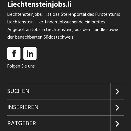
Liechtensteinjobs.li
Liechtensteinjobs.li. ist das Stellenportal des Fürstentums
Liechtenstein. Hier finden Jobsuchende ein breites
Angebot an Jobs in Liechtenstein, aus dem Ländle sowie
der benachbarten Südostschweiz.
Folgen Sie uns
SUCHEN
Jobs suchen
INSERIEREN
Jobabo
Kundenlogin
RATGEBER