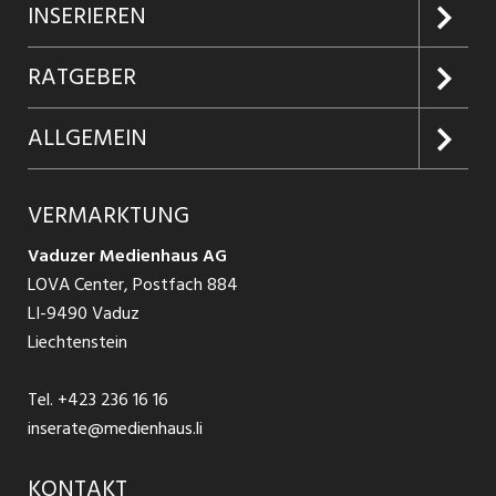
Jobs suchen
INSERIEREN
Jobabo
Kundenlogin
RATGEBER
Firmen entdecken
Inserieren
Glossar
ALLGEMEIN
Jobs in Graubünden
Produkte
Ratgeber Arbeit
Über uns
VERMARKTUNG
Jobs in St. Gallen
Schnittstelle
Ratgeber Ausbildung / Weiterbildung
AGB
Vaduzer Medienhaus AG
Jobs in Glarus
LOVA Center, Postfach 884
Ratgeber Bewerbung / Rekrutierung
Datenschutzbestimmungen
LI-9490 Vaduz
Jobs in der Südostschweiz
Liechtenstein
Nutzungsbedingungen
Festanstellungen
Tel.
+423 236 16 16
Impressum
Temporär Jobs
inserate@medienhaus.li
Teilzeit Jobs
KONTAKT