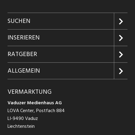
SUCHEN
Jobs suchen
INSERIEREN
Jobabo
Kundenlogin
RATGEBER
Firmen entdecken
Inserieren
Glossar
ALLGEMEIN
Jobs in Graubünden
Produkte
Ratgeber Arbeit
Über uns
VERMARKTUNG
Jobs in St. Gallen
Schnittstelle
Ratgeber Ausbildung / Weiterbildung
AGB
Vaduzer Medienhaus AG
Jobs in Glarus
LOVA Center, Postfach 884
Ratgeber Bewerbung / Rekrutierung
Datenschutzbestimmungen
LI-9490 Vaduz
Jobs in der Südostschweiz
Liechtenstein
Nutzungsbedingungen