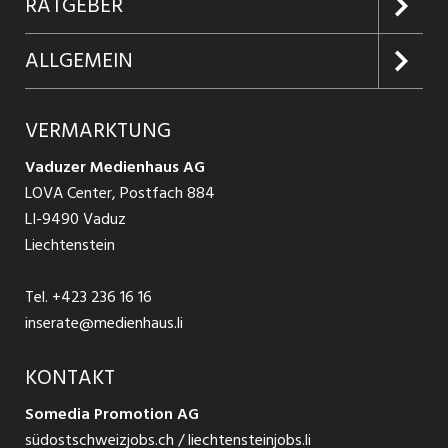
Kundenlogin
RATGEBER
Firmen entdecken
Inserieren
Glossar
ALLGEMEIN
Jobs in Graubünden
Produkte
Ratgeber Arbeit
Über uns
VERMARKTUNG
Jobs in St. Gallen
Schnittstelle
Ratgeber Ausbildung / Weiterbildung
AGB
Vaduzer Medienhaus AG
Jobs in Glarus
LOVA Center, Postfach 884
Ratgeber Bewerbung / Rekrutierung
Datenschutzbestimmungen
LI-9490 Vaduz
Jobs in der Südostschweiz
Liechtenstein
Nutzungsbedingungen
Festanstellungen
Tel.
+423 236 16 16
Impressum
Temporär Jobs
inserate@medienhaus.li
Teilzeit Jobs
KONTAKT
Somedia Promotion AG
Praktikum
südostschweizjobs.ch / liechtensteinjobs.li