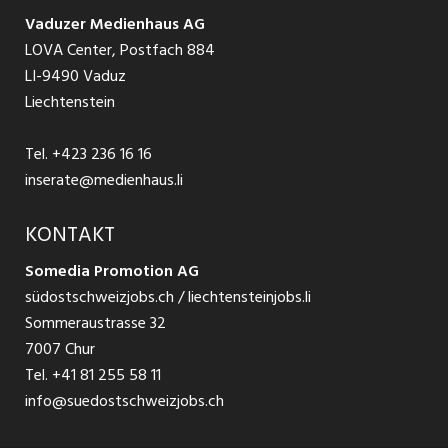
Schnittstelle
Ratgeber Ausbildung / Weiterbildung
AGB
Vaduzer Medienhaus AG
Jobs in Glarus
LOVA Center, Postfach 884
Ratgeber Bewerbung / Rekrutierung
Datenschutzbestimmungen
LI-9490 Vaduz
Jobs in der Südostschweiz
Liechtenstein
Nutzungsbedingungen
Festanstellungen
Tel.
+423 236 16 16
Impressum
Temporär Jobs
inserate@medienhaus.li
Teilzeit Jobs
KONTAKT
Somedia Promotion AG
Praktikum
südostschweizjobs.ch / liechtensteinjobs.li
Sommeraustrasse 32
7007 Chur
Tel.
+41 81 255 58 11
info@suedostschweizjobs.ch