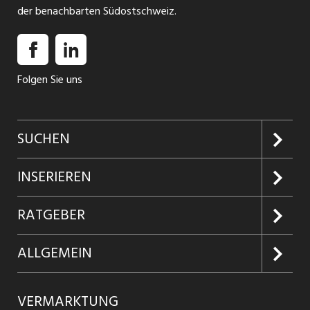
der benachbarten Südostschweiz.
Folgen Sie uns
SUCHEN
Jobs suchen
INSERIEREN
Jobabo
Kundenlogin
RATGEBER
Firmen entdecken
Inserieren
Glossar
ALLGEMEIN
Jobs in Graubünden
Produkte
Ratgeber Arbeit
Über uns
VERMARKTUNG
Jobs in St. Gallen