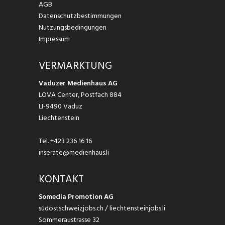
AGB
Datenschutzbestimmungen
Nutzungsbedingungen
Impressum
VERMARKTUNG
Vaduzer Medienhaus AG
LOVA Center, Postfach 884
LI-9490 Vaduz
Liechtenstein
Tel.
+423 236 16 16
inserate@medienhaus.li
KONTAKT
Somedia Promotion AG
südostschweizjobs.ch / liechtensteinjobs.li
Sommeraustrasse 32