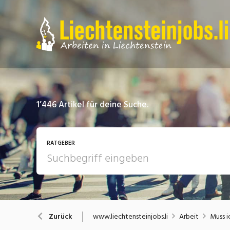
1’446
Artikel für deine Suche.
RATGEBER
Arbeit
A
www.liechtensteinjobs.li
Arbeit
Muss i
Zurück