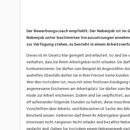
Der Bewerbungscoach empfiehlt: Der Nebenjob ist im Ges
Nebenjob unter bestimmten Voraussetzungen annehmen
zur Verfügung stehen, es besteht in einem Arbeitsverhä
Dieses ist im Gesetz klar geregelt und erläutert. So sind Sie 
verhalten, dass Sie Ihrem Arbeitgeber nicht schaden. Sie dü
konkurrenzieren. Sie dürfen zum Beispiel als Angestellter Au
aushelfen. Ebenfalls dürfen Sie in Ihrer Freizeit keine Kun
Wer dies trotzdem tut, muss mit einer fristlosen Kündigung r
angemessene Erscheinen am Arbeitsplatz. Sie dürfen zum Bei
müde zur Arbeit erscheinen. Zudem sind Sie verpflichtet, a
elf aufeinander folgende Stunden zu halten, diese muss Ihn
Vorschriften über Arbeits- und Ruhezeiten ist Sache des Arbe
Bescheid wissen. Verbieten darf Ihnen Ihr Arbeitgeber grund
Interessen nicht tangieren. Nicht erlaubt sind bezahlte Neb
gedacht sind. Gehen Sie trotzdem einem Nebenerwerb nach, k