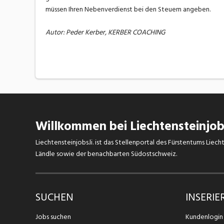
müssen Ihren Nebenverdienst bei den Steuern angeben.
Autor: Peder Kerber, KERBER COACHING
Willkommen bei Liechtensteinjobs
Liechtensteinjobs.li. ist das Stellenportal des Fürstentums Lie
Ländle sowie der benachbarten Südostschweiz.
SUCHEN
INSERIE
Jobs suchen
Kundenlogin