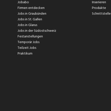
Jobabo
Inserieren
Firmen entdecken
Produkte
Jobs in Graubünden
Schnittstelle
Jobs in St. Gallen
Jobs in Glarus
Jobs in der Südostschweiz
Festanstellungen
Temporär Jobs
Teilzeit Jobs
Praktikum