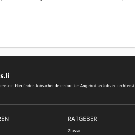
.li
chtenstein. Hier finden Jobsuchende ein breites Angebot an Jobs in Liechtens
REN
RATGEBER
Glossar