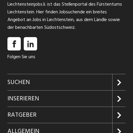
Liechtensteinjobs.li. ist das Stellenportal des Fürstentums
Liechtenstein. Hier finden Jobsuchende ein breites
Angebot an Jobs in Liechtenstein, aus dem Ländle sowie
der benachbarten Südostschweiz.
Folgen Sie uns
SUCHEN
Jobs suchen
INSERIEREN
Jobabo
Kundenlogin
RATGEBER
Firmen entdecken
Inserieren
Glossar
ALLGEMEIN