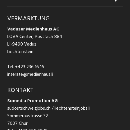
Jobs in Graubünden
Produkte
Ratgeber Arbeit
Über uns
VERMARKTUNG
Jobs in St. Gallen
Schnittstelle
Ratgeber Ausbildung / Weiterbildung
AGB
Vaduzer Medienhaus AG
Jobs in Glarus
LOVA Center, Postfach 884
Ratgeber Bewerbung / Rekrutierung
Datenschutzbestimmungen
LI-9490 Vaduz
Jobs in der Südostschweiz
Liechtenstein
Nutzungsbedingungen
Festanstellungen
Tel.
+423 236 16 16
Impressum
Temporär Jobs
inserate@medienhaus.li
Teilzeit Jobs
KONTAKT
Somedia Promotion AG
Praktikum
südostschweizjobs.ch / liechtensteinjobs.li
Sommeraustrasse 32
7007 Chur