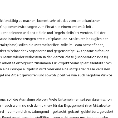
ktionsfähig zu machen, kommt sehr oft das vom amerikanischen
ruppenentwicklungen zum Einsatz. In einem ersten Schritt
kennenlernen und erste Ziele und Regeln definiert werden. Ziel der
d Auseinandersetzungen erste Zeitpläne und Strukturen bezüglich der
traktphase) sollen die Mitarbeiter ihre Rolle im Team besser finden,
ärker miteinander kooperieren und gegenseitige Akzeptanz aufbauen.
des Teams wieder verbessern. In der vierten Phase (Kooperationsphase)
 arbeitet erfolgreich zusammen. Für Projektteams spielt allenfalls noch
n eine Gruppe aufgelöst wird oder einzelne Mitglieder diese verlassen.
ie getane Arbeit geworfen und sowohl positive wie auch negative Punkte
muss, soll die Ausnahme bleiben. Viele Unternehmen setzen darum schon
 – auch wenn sie sich damit «nur» für das Engagement ihrer Mitarbeiter
rd – vermeintlich nutzbringend – gekocht, gebaut, geklettert, gerudert
Eventagenturen sind vielfältig – aber nicht immer motivierend oder