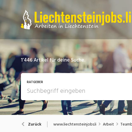
1’446
Artikel für deine Suche.
RATGEBER
Arbeit
A
www.liechtensteinjobs.li
Arbeit
Teambi
Zurück