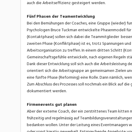
auch die Arbeitseffizienz gesteigert werden.
Fünf Phasen der Teamentwicklung
Bei den Bemühungen der Coaches, eine Gruppe (wieder) fun
Psychologen Bruce Tuckman entwickelte Phasenmodell für G
(Kontaktphase) sollen sich dabei die Teammitglieder besser 
zweiten Phase (Konfliktphase) ist es, trotz Spannungen un
Arbeitsorganisation zu treffen. In einem dritten Schritt (Kon
Gemeinschaftsgefühle entwickeln, nach eigenen Regeln st
Dank dieser Entwicklung soll sich auch die Arbeitsleistung 
orientiert sich die Arbeitsgruppe an gemeinsamen Zielen und
eine fünfte Phase (Reforming) eine Rolle. Dann nämlich, wen
Zum Abschluss des Prozesses soll nochmals ein Blick auf d
dokumentiert werden.
Firmenevents gut planen
Aber der externe Coach, der ein zerstrittenes Team kitten 
frühzeitig und regelmässig auf Teambildungsveranstaltungen
bedanken wollen. Unter der Leitung eines Eventmanagers wi
oder sonst kreativ gewerkelt. Entsprechende Angebote von 