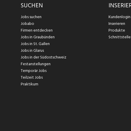
SUCHEN
INSERIE
Jobs suchen
Kundenlogin
Jobabo
Inserieren
Firmen entdecken
Produkte
Jobs in Graubünden
Schnittstelle
Jobs in St. Gallen
Jobs in Glarus
Jobs in der Südostschweiz
Festanstellungen
Temporär Jobs
Teilzeit Jobs
Praktikum