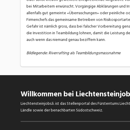
bei Mitarbeitern erwünscht. Vorgängige Abklärungen und Inf
allenfalls gut gemeinte «Überraschungen» oder peinliche ode
Firmenchefs das gemeinsame Betreiben von Risikosportarten 
Gefahr ist nämlich gross, dass bei falscher Vorbereitung gena
die Investition in Teambildung lohnen, damit die Leistung des
auch wenn das niemand genau beziffern kann.
Bildlegende: Riverrafting als Teambildungsmassnahme
Willkommen bei Liechtensteinjobs
Liechtensteinjobs.li. ist das Stellenportal des Fürstentums Lie
Ländle sowie der benachbarten Südostschweiz.