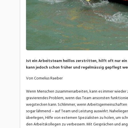
Ist ein Arbeitsteam heillos zerstritten, hilft oft nur
kann jedoch schon früher und regelmässig gepflegt we
Von Cornelius Raeber
Wenn Menschen zusammenarbeiten, kann es immer wieder z
gravierendes Problem, wenn das Team ansonsten funktionie
wegstecken kann. Schlimmer, wenn Arbeitsgemeinschaften sta
sogar lähmend – auf Team und Leistung auswirkt. Naheliegend
überlegen, Hilfe von externen Spezialisten zu holen, um sc
den Arbeitskollegen zu verbessern. Mit Gesprächen und ang