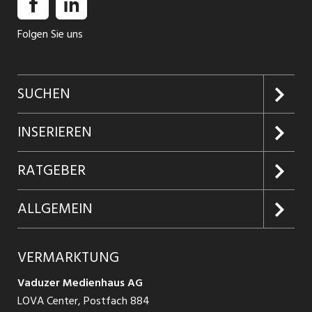
Folgen Sie uns
SUCHEN
Jobs suchen
INSERIEREN
Jobabo
Kundenlogin
RATGEBER
Firmen entdecken
Inserieren
Glossar
ALLGEMEIN
Jobs in Graubünden
Produkte
Ratgeber Arbeit
Über uns
VERMARKTUNG
Jobs in St. Gallen
Schnittstelle
Ratgeber Ausbildung / Weiterbildung
AGB
Vaduzer Medienhaus AG
Jobs in Glarus
LOVA Center, Postfach 884
Ratgeber Bewerbung / Rekrutierung
Datenschutzbestimmungen