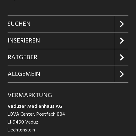
SUCHEN
Jobs suchen
INSERIEREN
Jobabo
Kundenlogin
RATGEBER
Firmen entdecken
Inserieren
Glossar
ALLGEMEIN
Jobs in Graubünden
Produkte
Ratgeber Arbeit
Über uns
VERMARKTUNG
Jobs in St. Gallen
Schnittstelle
Ratgeber Ausbildung / Weiterbildung
AGB
Vaduzer Medienhaus AG
Jobs in Glarus
LOVA Center, Postfach 884
Ratgeber Bewerbung / Rekrutierung
Datenschutzbestimmungen
LI-9490 Vaduz
Jobs in der Südostschweiz
Liechtenstein
Nutzungsbedingungen