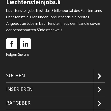
Liechtensteinjobs.li
Liechtensteinjobs.li. ist das Stellenportal des Fürstentums
Liechtenstein. Hier finden Jobsuchende ein breites
Angebot an Jobs in Liechtenstein, aus dem Ländle sowie
der benachbarten Südostschweiz.
Folgen Sie uns
SUCHEN
Jobs suchen
INSERIEREN
Jobabo
Kundenlogin
RATGEBER