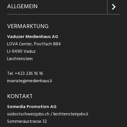
Firmen entdecken
Inserieren
Glossar
ALLGEMEIN
Jobs in Graubünden
Produkte
Ratgeber Arbeit
Über uns
VERMARKTUNG
Jobs in St. Gallen
Schnittstelle
Ratgeber Ausbildung / Weiterbildung
AGB
Vaduzer Medienhaus AG
Jobs in Glarus
LOVA Center, Postfach 884
Ratgeber Bewerbung / Rekrutierung
Datenschutzbestimmungen
LI-9490 Vaduz
Jobs in der Südostschweiz
Liechtenstein
Nutzungsbedingungen
Festanstellungen
Tel.
+423 236 16 16
Impressum
Temporär Jobs
inserate@medienhaus.li
Teilzeit Jobs
KONTAKT
Somedia Promotion AG
Praktikum
südostschweizjobs.ch / liechtensteinjobs.li
Sommeraustrasse 32