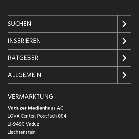
SUCHEN
Jobs suchen
INSERIEREN
Jobabo
Kundenlogin
RATGEBER
Firmen entdecken
Inserieren
Glossar
ALLGEMEIN
Jobs in Graubünden
Produkte
Ratgeber Arbeit
Über uns
VERMARKTUNG
Jobs in St. Gallen
Schnittstelle
Ratgeber Ausbildung / Weiterbildung
AGB
Vaduzer Medienhaus AG
Jobs in Glarus
LOVA Center, Postfach 884
Ratgeber Bewerbung / Rekrutierung
Datenschutzbestimmungen
LI-9490 Vaduz
Jobs in der Südostschweiz
Liechtenstein
Nutzungsbedingungen