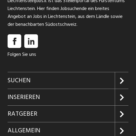
Liechtensteinjobs.li. ist das Stellenportal des Fürstentums
Liechtenstein. Hier finden Jobsuchende ein breites
Angebot an Jobs in Liechtenstein, aus dem Ländle sowie
der benachbarten Südostschweiz.
Folgen Sie uns
SUCHEN
Jobs suchen
INSERIEREN
Jobabo
Kundenlogin
RATGEBER
Firmen entdecken
Inserieren
Glossar
ALLGEMEIN