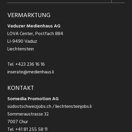
Jobs in Graubünden
Produkte
Ratgeber Arbeit
Über uns
VERMARKTUNG
Jobs in St. Gallen
Schnittstelle
Ratgeber Ausbildung / Weiterbildung
AGB
Vaduzer Medienhaus AG
Jobs in Glarus
LOVA Center, Postfach 884
Ratgeber Bewerbung / Rekrutierung
Datenschutzbestimmungen
LI-9490 Vaduz
Jobs in der Südostschweiz
Liechtenstein
Nutzungsbedingungen
Festanstellungen
Tel.
+423 236 16 16
Impressum
Temporär Jobs
inserate@medienhaus.li
Teilzeit Jobs
KONTAKT
Somedia Promotion AG
Praktikum
südostschweizjobs.ch / liechtensteinjobs.li
Sommeraustrasse 32
7007 Chur
Tel.
+41 81 255 58 11