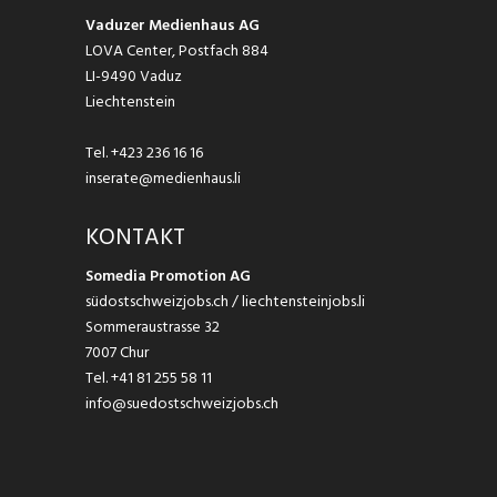
Vaduzer Medienhaus AG
LOVA Center, Postfach 884
LI-9490 Vaduz
Liechtenstein
Tel.
+423 236 16 16
inserate@medienhaus.li
KONTAKT
Somedia Promotion AG
südostschweizjobs.ch / liechtensteinjobs.li
Sommeraustrasse 32
7007 Chur
Tel.
+41 81 255 58 11
info@suedostschweizjobs.ch