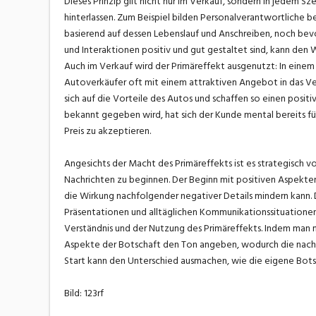
Dieses Prinzip gilt nicht nur im Verkauf, sondern in jedem Sze
hinterlassen. Zum Beispiel bilden Personalverantwortliche 
basierend auf dessen Lebenslauf und Anschreiben, noch bevor
und Interaktionen positiv und gut gestaltet sind, kann den 
Auch im Verkauf wird der Primäreffekt ausgenutzt: In eine
Autoverkäufer oft mit einem attraktiven Angebot in das Ve
sich auf die Vorteile des Autos und schaffen so einen positi
bekannt gegeben wird, hat sich der Kunde mental bereits fü
Preis zu akzeptieren.
Angesichts der Macht des Primäreffekts ist es strategisch v
Nachrichten zu beginnen. Der Beginn mit positiven Aspekten
die Wirkung nachfolgender negativer Details mindern kann. D
Präsentationen und alltäglichen Kommunikationssituationen. 
Verständnis und der Nutzung des Primäreffekts. Indem man mi
Aspekte der Botschaft den Ton angeben, wodurch die nachfo
Start kann den Unterschied ausmachen, wie die eigene Bots
Bild: 123rf