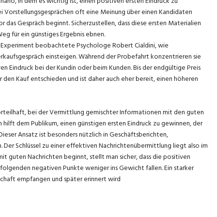
nario, in dem es wichtig ist, einen positiven ersten Eindruck zu
bei Vorstellungsgesprächen oft eine Meinung über einen Kandidaten
 das Gespräch beginnt. Sicherzustellen, dass diese ersten Materialien
Weg für ein günstiges Ergebnis ebnen.
m Experiment beobachtete Psychologe Robert Cialdini, wie
rkaufsgespräch einsteigen. Während der Probefahrt konzentrieren sie
ven Eindruck bei der Kundin oder beim Kunden. Bis der endgültige Preis
r den Kauf entschieden und ist daher auch eher bereit, einen höheren
orteilhaft, bei der Vermittlung gemischter Informationen mit den guten
 hilft dem Publikum, einen günstigen ersten Eindruck zu gewinnen, der
ieser Ansatz ist besonders nützlich in Geschäftsberichten,
Der Schlüssel zu einer effektiven Nachrichtenübermittlung liegt also im
t guten Nachrichten beginnt, stellt man sicher, dass die positiven
lgenden negativen Punkte weniger ins Gewicht fallen. Ein starker
chaft empfangen und später erinnert wird