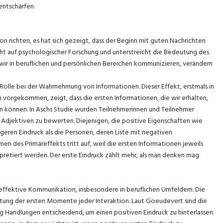
entschärfen.
on richten, es hat sich gezeigt, dass der Beginn mit guten Nachrichten
ruht auf psychologischer Forschung und unterstreicht die Bedeutung des
 wir in beruflichen und persönlichen Bereichen kommunizieren, verändern
Rolle bei der Wahrnehmung von Informationen. Dieser Effekt, erstmals in
orgekommen, zeigt, dass die ersten Informationen, die wir erhalten,
en können. In Aschs Studie wurden Teilnehmerinnen und Teilnehmer
 Adjektiven zu bewerten. Diejenigen, die positive Eigenschaften wie
igeren Eindruck als die Personen, deren Liste mit negativen
n des Primäreffekts tritt auf, weil die ersten Informationen jeweils
pretiert werden. Der erste Eindruck zählt mehr, als man denken mag.
 effektive Kommunikation, insbesondere in beruflichen Umfeldern. Die
ung der ersten Momente jeder Interaktion. Laut Goeudevert sind die
 Handlungen entscheidend, um einen positiven Eindruck zu hinterlassen.