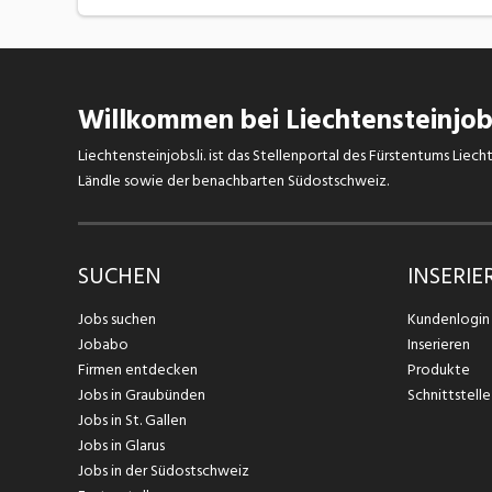
Willkommen bei Liechtensteinjobs
Liechtensteinjobs.li. ist das Stellenportal des Fürstentums Lie
Ländle sowie der benachbarten Südostschweiz.
SUCHEN
INSERIE
Jobs suchen
Kundenlogin
Jobabo
Inserieren
Firmen entdecken
Produkte
Jobs in Graubünden
Schnittstelle
Jobs in St. Gallen
Jobs in Glarus
Jobs in der Südostschweiz