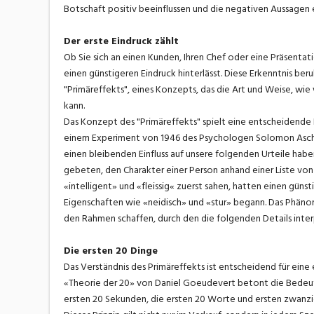
Botschaft positiv beeinflussen und die negativen Aussagen 
Der erste Eindruck zählt
Ob Sie sich an einen Kunden, Ihren Chef oder eine Präsentati
einen günstigeren Eindruck hinterlässt. Diese Erkenntnis be
"Primäreffekts", eines Konzepts, das die Art und Weise, wie
kann.
Das Konzept des "Primäreffekts" spielt eine entscheidende 
einem Experiment von 1946 des Psychologen Solomon Asch v
einen bleibenden Einfluss auf unsere folgenden Urteile hab
gebeten, den Charakter einer Person anhand einer Liste von
«intelligent» und «fleissig« zuerst sahen, hatten einen günst
Eigenschaften wie «neidisch» und «stur» begann. Das Phänome
den Rahmen schaffen, durch den die folgenden Details inter
Die ersten 20 Dinge
Das Verständnis des Primäreffekts ist entscheidend für eine
«Theorie der 20» von Daniel Goeudevert betont die Bedeut
ersten 20 Sekunden, die ersten 20 Worte und ersten zwanzig