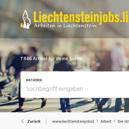
1’446
Artikel für deine Suche.
RATGEBER
Arbeit
A
www.liechtensteinjobs.li
Arbeit
Die st
Zurück