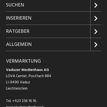
SUCHEN
Jobs suchen
INSERIEREN
Jobabo
Kundenlogin
RATGEBER
Firmen entdecken
Inserieren
Glossar
ALLGEMEIN
Jobs in Graubünden
Produkte
Ratgeber Arbeit
Über uns
VERMARKTUNG
Jobs in St. Gallen
Schnittstelle
Ratgeber Ausbildung / Weiterbildung
AGB
Vaduzer Medienhaus AG
Jobs in Glarus
LOVA Center, Postfach 884
Ratgeber Bewerbung / Rekrutierung
Datenschutzbestimmungen
LI-9490 Vaduz
Jobs in der Südostschweiz
Liechtenstein
Nutzungsbedingungen
Festanstellungen
Tel.
+423 236 16 16
Impressum