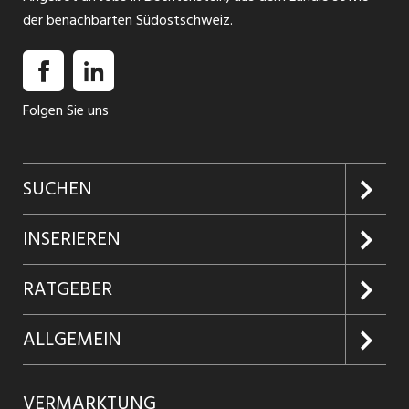
der benachbarten Südostschweiz.
Folgen Sie uns
SUCHEN
Jobs suchen
INSERIEREN
Jobabo
Kundenlogin
RATGEBER
Firmen entdecken
Inserieren
Glossar
ALLGEMEIN
Jobs in Graubünden
Produkte
Ratgeber Arbeit
Über uns
VERMARKTUNG
Jobs in St. Gallen