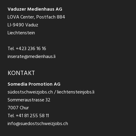
Schnittstelle
Ratgeber Ausbildung / Weiterbildung
AGB
Vaduzer Medienhaus AG
Jobs in Glarus
LOVA Center, Postfach 884
Ratgeber Bewerbung / Rekrutierung
Datenschutzbestimmungen
LI-9490 Vaduz
Jobs in der Südostschweiz
Liechtenstein
Nutzungsbedingungen
Festanstellungen
Tel.
+423 236 16 16
Impressum
Temporär Jobs
inserate@medienhaus.li
Teilzeit Jobs
KONTAKT
Somedia Promotion AG
Praktikum
südostschweizjobs.ch / liechtensteinjobs.li
Sommeraustrasse 32
7007 Chur
Tel.
+41 81 255 58 11
info@suedostschweizjobs.ch